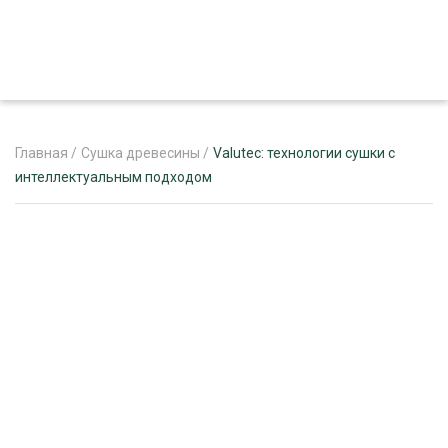
Главная
/
Сушка древесины
/
Valutec: технологии сушки с
интеллектуальным подходом
ЖУРНАЛ «ЛЕСНОЙ КОМПЛЕКС»
О ПРОЕКТЕ
РЕКЛАМОДАТЕЛЯМ
ЛЕСНОЕ ХОЗЯЙСТВО
ЭКСПЕРТНОЕ МНЕНИЕ
ЛЕСОЗАГОТОВКА