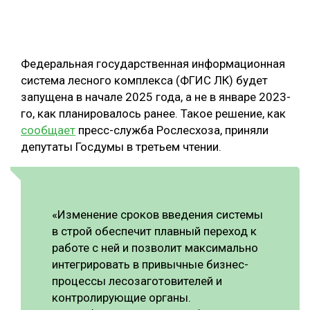
ОБРАБОТКА ДРЕВЕСИНЫ
ЦИФРОВАЯ СРЕДА
РУБРИКИ
Федеральная государственная информационная
БИОЭНЕРГЕТИКА
система лесного комплекса (ФГИС ЛК) будет
ТЕМАТИЧЕСКИЕ ПРОЕКТЫ
ЛЕСОВОССТАНОВЛЕНИЕ И ЗАЩИТА
запущена в начале 2025 года, а не в январе 2023-
го, как планировалось ранее. Такое решение, как
ЛОГИСТИКА
сообщает
пресс-служба Рослесхоза, приняли
ПОДБОРКИ СТАТЕЙ
ПРОИЗВОДСТВО ДРЕВЕСНЫХ ПЛИТ
депутаты Госдумы в третьем чтении.
ЦБП
КОМПЛЕКСНАЯ ПЕРЕРАБОТКА
«Изменение сроков введения системы
в строй обеспечит плавный переход к
ЛЕСОПИЛЕНИЕ
работе с ней и позволит максимально
ДЕРЕВЯННОЕ ДОМОСТРОЕНИЕ
интегрировать в привычные бизнес-
процессы лесозаготовителей и
БЕЗОПАСНОЕ ПРОИЗВОДСТВО
контролирующие органы.
СОРТИРОВКА ДРЕВЕСИНЫ