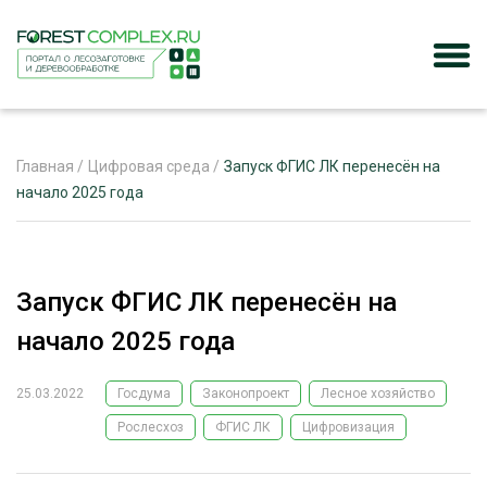
Главная
/
Цифровая среда
/
Запуск ФГИС ЛК перенесён на
начало 2025 года
ЖУРНАЛ «ЛЕСНОЙ КОМПЛЕКС»
О ПРОЕКТЕ
Запуск ФГИС ЛК перенесён на
РЕКЛАМОДАТЕЛЯМ
начало 2025 года
25.03.2022
Госдума
Законопроект
Лесное хозяйство
Рослесхоз
ФГИС ЛК
Цифровизация
ЛЕСНОЕ ХОЗЯЙСТВО
ЭКСПЕРТНОЕ МНЕНИЕ
ЛЕСОЗАГОТОВКА