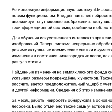
ЛЕСОВОССТАНОВЛЕНИЕ И ЗАЩИТА
СУШКА ДР
Региональную информационную систему «Цифровой
ЛОГИСТИКА
МЕБЕЛЬНОЕ 
новым функционалом. Внедрённая в неё нейросет
ПРОИЗВОДСТВО ДРЕВЕСНЫХ ПЛИТ
анализирует спутниковые изображения, поступаю
геоинформационной системы, сообщили в областн
ЦБП
Для обучения искусственного интеллекта применил
изображений. Теперь система непрерывно обраба
режиме актуальные космические снимки и «умеет
ЭКСПЕРТНОЕ МНЕНИЕ
изменения в состоянии нижегородских лесов, как
разгула стихии.
Найденные изменения на землях лесного фонда сис
указывая размеры повреждённых участков. Также
рассчитывается предположительный ущерб с учёт
и другой информации. Сведения об этих изменения
За месяц работы нейросеть обнаружила в основ
лесосеки. Было отмечено также семь участков ле