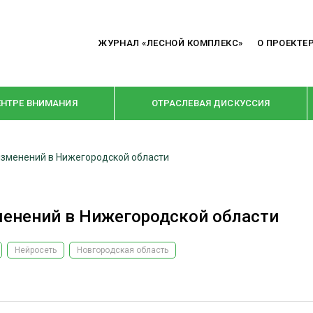
ЖУРНАЛ «ЛЕСНОЙ КОМПЛЕКС»
О ПРОЕКТЕ
ЕНТРЕ ВНИМАНИЯ
ОТРАСЛЕВАЯ ДИСКУССИЯ
изменений в Нижегородской области
РУБРИКИ
Я ПЕРЕРАБОТКА
НОВОСТИ
енений в Нижегородской области
Е
КРУПНЫМ ПЛАНОМ
ОЕ ДОМОСТРОЕНИЕ
ВЗГЛЯД ИЗНУТРИ
Нейросеть
Новгородская область
 ПРОИЗВОДСТВО
В ЦЕНТРЕ ВНИМАНИЯ
 ДРЕВЕСИНЫ
ПРЕДПРИЯТИЯ ЛПК