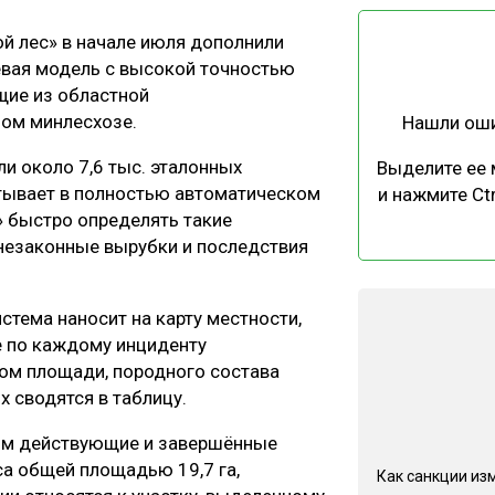
ЕВЕСИНЫ
РЫНОК
 лес» в начале июля дополнили
ПРОИЗВОДСТВО
ТЕХНОЛОГИИ
евая модель с высокой точностью
ОТРАСЛЕВАЯ ДИСКУССИЯ
щие из областной
ом минлесхозе.
Нашли ош
и около 7,6 тыс. эталонных
Выделите ее
тывает в полностью автоматическом
и нажмите Ctr
» быстро определять такие
 незаконные вырубки и последствия
КАЛЕНДАРЬ ВЫСТАВОК
тема наносит на карту местности,
 по каждому инциденту
ом площади, породного состава
х сводятся в таблицу.
ном действующие и завершённые
са общей площадью 19,7 га,
Как санкции из