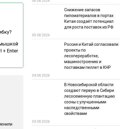
06.08.2026
РЫНКИ СБЫТА
Снижение запасов
пиломатериалов в портах
В УСЛОВИЯХ САНКЦИЙ
Китая создаёт потенциал
для роста поставок из РФ
ибку?
05.08.2026
 мышкой
Россия и Китай согласовали
проекты по
l + Enter
лесопереработке,
машиностроению и
поставкам пеллет в КНР
ИТОГИ МЕРОПРИЯТИЙ
04.08.2026
В Новосибирской области
создают первую в Сибири
лесосеменную плантацию
сосны с улучшенными
наследственными
свойствами
03.08.2026
менили