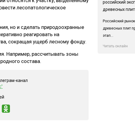
ии относятся к участку, выделенному
российский экс
ровести лесопатологическое
древесных плит
Российский рынок
ния, но и сделать природоохранные
древесных плит п
еративно реагировать на
этап...
ва, сокращая ущерб лесному фонду.
Читать онлайн
ия. Например, рассчитывать зоны
ородного состава.
елеграм-канал
с"
ей