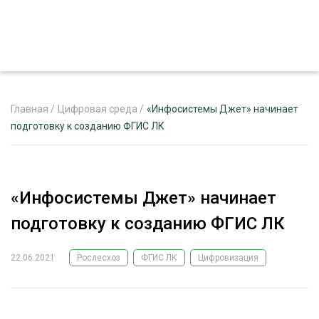
Главная
/
Цифровая среда
/
«Инфосистемы Джет» начинает
подготовку к созданию ФГИС ЛК
ЖУРНАЛ «ЛЕСНОЙ КОМПЛЕКС»
О ПРОЕКТЕ
«Инфосистемы Джет» начинает
РЕКЛАМОДАТЕЛЯМ
подготовку к созданию ФГИС ЛК
22.06.2021
Рослесхоз
ФГИС ЛК
Цифровизация
ЛЕСНОЕ ХОЗЯЙСТВО
ЭКСПЕРТНОЕ МНЕНИЕ
ЛЕСОЗАГОТОВКА