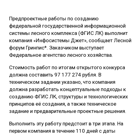
ОБРАБОТКА ДРЕВЕСИНЫ
Предпроектные работы по созданию
ЦИФРОВАЯ СРЕДА
РУБРИКИ
федеральной государственной информационной
БИОЭНЕРГЕТИКА
системы лесного комплекса (ФГИС ЛК) выполнит
ТЕМАТИЧЕСКИЕ ПРОЕКТЫ
компания «Инфосистемы Джет», сообщает Лесной
ЛЕСОВОССТАНОВЛЕНИЕ И ЗАЩИТА
форум Гринпис*. Заказчиком выступает
ЛОГИСТИКА
Федеральное агентство лесного хозяйства.
ПОДБОРКИ СТАТЕЙ
ПРОИЗВОДСТВО ДРЕВЕСНЫХ ПЛИТ
Стоимость работ по итогам открытого конкурса
ЦБП
должна составить 97 177 274 рубля. В
техническом задании указано, что компания
должна разработать концептуальные подходы к
КОМПЛЕКСНАЯ ПЕРЕРАБОТКА
созданию ФГИС ЛК, структуры и технологических
ЛЕСОПИЛЕНИЕ
принципов её создания, а также техническое
задание и предварительные проектные решения.
ДЕРЕВЯННОЕ ДОМОСТРОЕНИЕ
Выполнить эту работу предстоит в три этапа. На
БЕЗОПАСНОЕ ПРОИЗВОДСТВО
первом компания в течение 110 дней с даты
СОРТИРОВКА ДРЕВЕСИНЫ