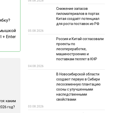
06.08.2026
РЫНКИ СБЫТА
Снижение запасов
пиломатериалов в портах
В УСЛОВИЯХ САНКЦИЙ
Китая создаёт потенциал
ибку?
для роста поставок из РФ
 мышкой
05.08.2026
l + Enter
Россия и Китай согласовали
проекты по
лесопереработке,
машиностроению и
поставкам пеллет в КНР
ИТОГИ МЕРОПРИЯТИЙ
04.08.2026
В Новосибирской области
создают первую в Сибири
лесосеменную плантацию
сосны с улучшенными
наследственными
свойствами
ся: каким
03.08.2026
2026 год?