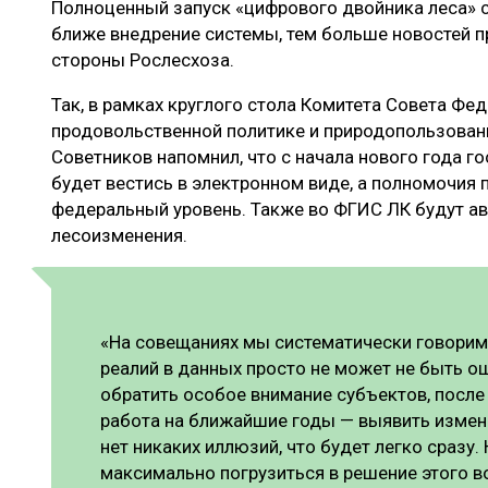
Полноценный запуск «цифрового двойника леса» с
ЛЕСОВОССТАНОВЛЕНИЕ И ЗАЩИТА
СУШКА ДР
ближе внедрение системы, тем больше новостей пр
ЛОГИСТИКА
МЕБЕЛЬНОЕ 
стороны Рослесхоза.
ПРОИЗВОДСТВО ДРЕВЕСНЫХ ПЛИТ
Так, в рамках круглого стола Комитета Совета Фед
продовольственной политике и природопользован
ЦБП
Советников напомнил, что с начала нового года г
будет вестись в электронном виде, а полномочия 
федеральный уровень. Также во ФГИС ЛК будут а
ЭКСПЕРТНОЕ МНЕНИЕ
лесоизменения.
«На совещаниях мы систематически говорим,
реалий в данных просто не может не быть о
обратить особое внимание субъектов, после
работа на ближайшие годы — выявить измен
нет никаких иллюзий, что будет легко сразу
максимально погрузиться в решение этого в