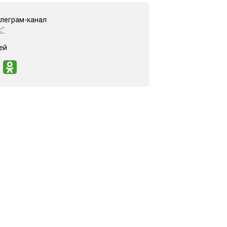
елеграм-канал
с"
ей