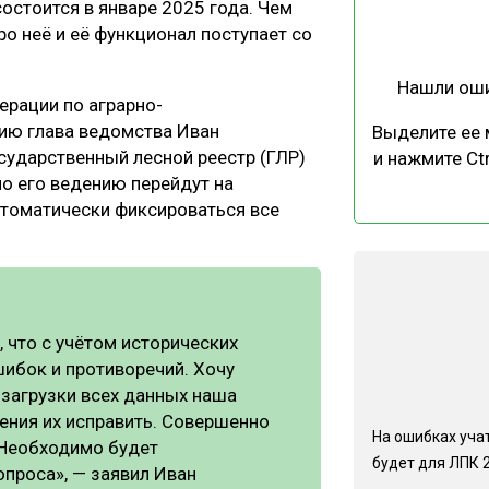
остоится в январе 2025 года. Чем
ЕВЕСИНЫ
РЫНОК
о неё и её функционал поступает со
ПРОИЗВОДСТВО
ТЕХНОЛОГИИ
Нашли ош
ОТРАСЛЕВАЯ ДИСКУССИЯ
ерации по аграрно-
ию глава ведомства Иван
Выделите ее
осударственный лесной реестр (ГЛР)
и нажмите Ctr
по его ведению перейдут на
втоматически фиксироваться все
КАЛЕНДАРЬ ВЫСТАВОК
 что с учётом исторических
шибок и противоречий. Хочу
 загрузки всех данных наша
ения их исправить. Совершенно
На ошибках учат
. Необходимо будет
будет для ЛПК 
опроса», — заявил Иван