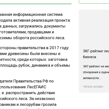
ванная информационная система
ходила активная реализация проекта:
а данных, загружались документы
аготовителями, продавцами и
 схемы оборота российского леса.
 стороны правительства в 2017 году
ЭКГ-рейтинг ле
тами древесины были внесены и
бизнеса
тности, среди которых: заготовка
, площадь рубок, динамика и объемы
ЭКГ-рейтинг не им
отношения к оцен
активности...
дателя Правительства РФ по
использование ЛесЕГАИС
Читать онлайн
 е. распространить действие
сийского леса. За незаконно
овникам и лесорубам грозила