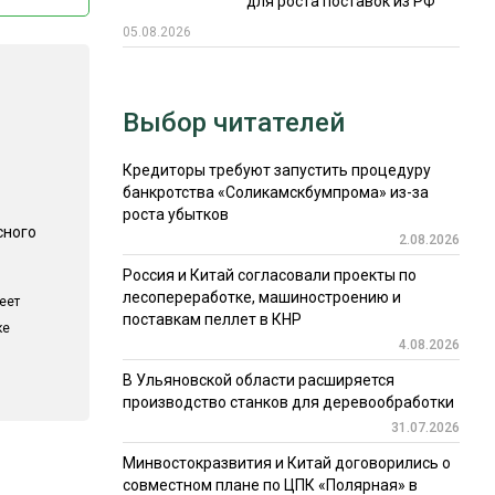
для роста поставок из РФ
05.08.2026
Выбор читателей
Кредиторы требуют запустить процедуру
банкротства «Соликамскбумпрома» из-за
роста убытков
сного
2.08.2026
Россия и Китай согласовали проекты по
лесопереработке, машиностроению и
еет
поставкам пеллет в КНР
ке
4.08.2026
В Ульяновской области расширяется
производство станков для деревообработки
31.07.2026
Минвостокразвития и Китай договорились о
совместном плане по ЦПК «Полярная» в