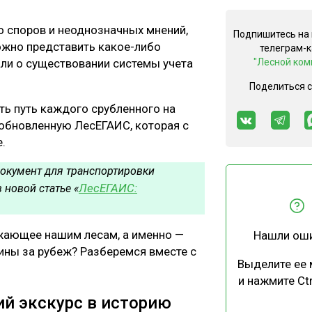
ЕВЕСИНЫ
РЫНОК
о споров и неоднозначных мнений,
ПРОИЗВОДСТВО
ТЕХНОЛОГИИ
Подпишитесь на
ожно представить какое-либо
телеграм-
ОТРАСЛЕВАЯ ДИСКУССИЯ
ли о существовании системы учета
"Лесной ком
Поделиться 
ить путь каждого срубленного на
 обновленную ЛесЕГАИС, которая с
е.
КАЛЕНДАРЬ ВЫСТАВОК
документ для транспортировки
ЛесЕГАИС:
в новой статье «
ожающее нашим лесам, а именно —
Нашли ош
ины за рубеж? Разберемся вместе с
Выделите ее
и нажмите Ctr
ий экскурс в историю