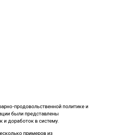
грарно-продовольственной политике и
ации были представлены
 и доработок в систему.
есколько примеров из