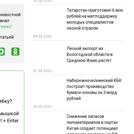
09.08.2026
РЫНКИ СБЫТА
Татарстан приготовил 6 млн
 новостной
рублей на матподдержку
В УСЛОВИЯХ САНКЦИЙ
канал
молодых специалистов
плекс"
лесной отрасли
08.08.2026
статьей
Лесной экспорт из
Вологодской области в
Среднюю Азию растёт
07.08.2026
ИТОГИ МЕРОПРИЯТИЙ
Набережночелнинский КБК
построит производство
бумаги-основы за 3 млрд
рублей
ибку?
06.08.2026
 мышкой
Снижение запасов
l + Enter
пиломатериалов в портах
Китая создаёт потенциал