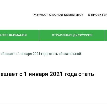
ЖУРНАЛ «ЛЕСНОЙ КОМПЛЕКС»
О ПРОЕКТЕ
ЕНТРЕ ВНИМАНИЯ
ОТРАСЛЕВАЯ ДИСКУССИЯ
обещает с 1 января 2021 года стать обязательной
РУБРИКИ
Я ПЕРЕРАБОТКА
НОВОСТИ
щает с 1 января 2021 года стать
Е
КРУПНЫМ ПЛАНОМ
ОЕ ДОМОСТРОЕНИЕ
ВЗГЛЯД ИЗНУТРИ
 ПРОИЗВОДСТВО
В ЦЕНТРЕ ВНИМАНИЯ
 ДРЕВЕСИНЫ
ПРЕДПРИЯТИЯ ЛПК