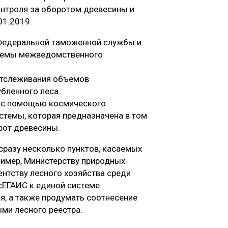
онтроля за оборотом древесины и
01.2019.
Федеральной таможенной службы и
стемы межведомственного
отслеживания объемов
бленного леса.
 с помощью космического
истемы, которая предназначена в том
рот древесины.
сразу несколько пунктов, касаемых
пример, Министерству природных
ентству лесного хозяйства среди
сЕГАИС к единой системе
, а также продумать соотнесение
ыми лесного реестра.