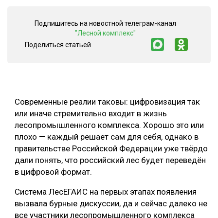
ОБРАБОТКА ДРЕВЕСИНЫ
Подпишитесь на новостной телеграм-канал
ЦИФРОВАЯ СРЕДА
"Лесной комплекс"
РУБРИКИ
Поделиться статьей
БИОЭНЕРГЕТИКА
ТЕМАТИЧЕСКИЕ ПРОЕКТЫ
ЛЕСОВОССТАНОВЛЕНИЕ И ЗАЩИТА
ЛОГИСТИКА
ПОДБОРКИ СТАТЕЙ
ПРОИЗВОДСТВО ДРЕВЕСНЫХ ПЛИТ
Современные реалии таковы: цифровизация так
или иначе стремительно входит в жизнь
ЦБП
лесопромышленного комплекса. Хорошо это или
плохо — каждый решает сам для себя, однако в
КОМПЛЕКСНАЯ ПЕРЕРАБОТКА
правительстве Российской Федерации уже твёрдо
дали понять, что российский лес будет переведён
ЛЕСОПИЛЕНИЕ
в цифровой формат.
ДЕРЕВЯННОЕ ДОМОСТРОЕНИЕ
Система ЛесЕГАИС на первых этапах появления
БЕЗОПАСНОЕ ПРОИЗВОДСТВО
вызвала бурные дискуссии, да и сейчас далеко не
все участники лесопромышленного комплекса
СОРТИРОВКА ДРЕВЕСИНЫ