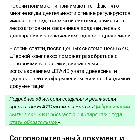
России понимают и принимают тот факт, что
СУШКА ДРЕВЕСИНЫ
многие виды деятельности отныне регулируются
именно посредством этой системы, начиная от
МЕБЕЛЬНОЕ ПРОИЗВОДСТВО
лесозаготовки и заканчивая подачей лесных
деклараций и заключением сделок с древесиной.
В серии статей, посвящённых системе ЛесЕГАИС,
«Лесной комплекс» поможет разобраться с
основными вопросами, связанными с
использованием «ЕГАИС учёта древесины и
сделок с ней» и оформлением всей необходимой
документации.
Подробнее об истории создания и реализации
Цифровизации
проекта ЛесЕГАИС читайте в статье «
быть: ЛесЕГАИС обещает с 1 января 2021 года
стать обязательной
».
Сопроводительный документ и