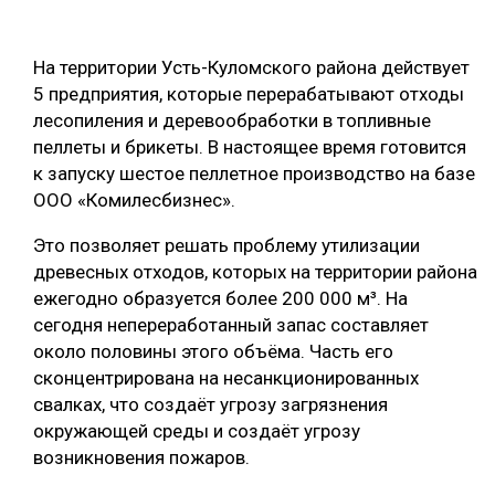
ОБРАБОТКА ДРЕВЕСИНЫ
На территории Усть-Куломского района действует
ЦИФРОВАЯ СРЕДА
РУБРИКИ
5 предприятия, которые перерабатывают отходы
БИОЭНЕРГЕТИКА
лесопиления и деревообработки в топливные
ТЕМАТИЧЕСКИЕ ПРОЕКТЫ
пеллеты и брикеты. В настоящее время готовится
ЛЕСОВОССТАНОВЛЕНИЕ И ЗАЩИТА
к запуску шестое пеллетное производство на базе
ЛОГИСТИКА
ООО «Комилесбизнес».
ПОДБОРКИ СТАТЕЙ
ПРОИЗВОДСТВО ДРЕВЕСНЫХ ПЛИТ
Это позволяет решать проблему утилизации
ЦБП
древесных отходов, которых на территории района
ежегодно образуется более 200 000 м³. На
сегодня непереработанный запас составляет
КОМПЛЕКСНАЯ ПЕРЕРАБОТКА
около половины этого объёма. Часть его
ЛЕСОПИЛЕНИЕ
сконцентрирована на несанкционированных
свалках, что создаёт угрозу загрязнения
ДЕРЕВЯННОЕ ДОМОСТРОЕНИЕ
окружающей среды и создаёт угрозу
БЕЗОПАСНОЕ ПРОИЗВОДСТВО
возникновения пожаров.
СОРТИРОВКА ДРЕВЕСИНЫ