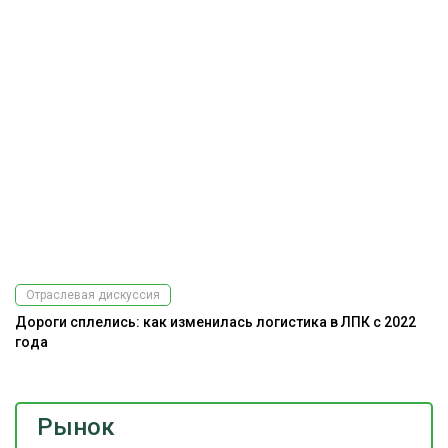
Отраслевая дискуссия
Дороги сплелись: как изменилась логистика в ЛПК с 2022
Э
года
ис
Рынок