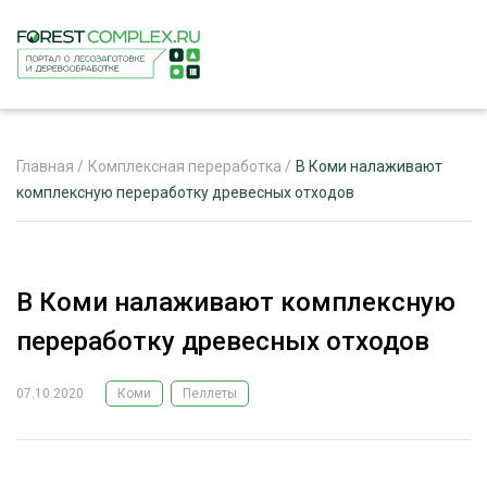
Главная
/
Комплексная переработка
/
В Коми налаживают
комплексную переработку древесных отходов
ЖУРНАЛ «ЛЕСНОЙ КОМПЛЕКС»
О ПРОЕКТЕ
В Коми налаживают комплексную
РЕКЛАМОДАТЕЛЯМ
переработку древесных отходов
07.10.2020
Коми
Пеллеты
ЛЕСНОЕ ХОЗЯЙСТВО
ЭКСПЕРТНОЕ МНЕНИЕ
ЛЕСОЗАГОТОВКА