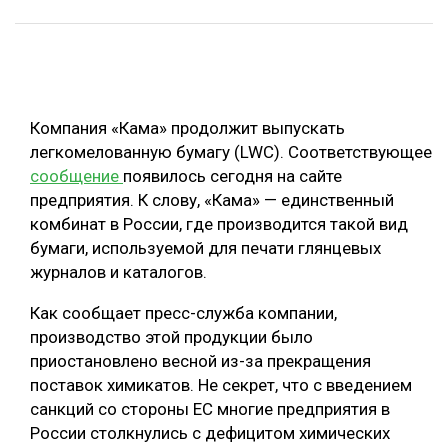
ОБРАБОТКА ДРЕВЕСИНЫ
ЦИФРОВАЯ СРЕДА
РУБРИКИ
БИОЭНЕРГЕТИКА
Компания «Кама» продолжит выпускать
ТЕМАТИЧЕСКИЕ ПРОЕКТЫ
ЛЕСОВОССТАНОВЛЕНИЕ И ЗАЩИТА
легкомелованную бумагу (LWC). Соответствующее
ЛОГИСТИКА
сообщение
появилось сегодня на сайте
ПОДБОРКИ СТАТЕЙ
предприятия. К слову, «Кама» — единственный
ПРОИЗВОДСТВО ДРЕВЕСНЫХ ПЛИТ
комбинат в России, где производится такой вид
ЦБП
бумаги, используемой для печати глянцевых
журналов и каталогов.
КОМПЛЕКСНАЯ ПЕРЕРАБОТКА
Как сообщает пресс-служба компании,
ЛЕСОПИЛЕНИЕ
производство этой продукции было
приостановлено весной из-за прекращения
ДЕРЕВЯННОЕ ДОМОСТРОЕНИЕ
поставок химикатов. Не секрет, что с введением
БЕЗОПАСНОЕ ПРОИЗВОДСТВО
санкций со стороны ЕС многие предприятия в
России столкнулись с дефицитом химических
СОРТИРОВКА ДРЕВЕСИНЫ