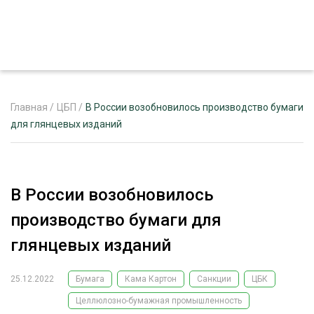
Главная
/
ЦБП
/
В России возобновилось производство бумаги
для глянцевых изданий
ЖУРНАЛ «ЛЕСНОЙ КОМПЛЕКС»
О ПРОЕКТЕ
В России возобновилось
РЕКЛАМОДАТЕЛЯМ
производство бумаги для
глянцевых изданий
25.12.2022
Бумага
Кама Картон
Санкции
ЦБК
ЛЕСНОЕ ХОЗЯЙСТВО
ЭКСПЕРТНОЕ МНЕНИЕ
Целлюлозно-бумажная промышленность
ЛЕСОЗАГОТОВКА