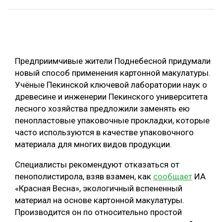
ОБРАБОТКА ДРЕВЕСИНЫ
ЦИФРОВАЯ СРЕДА
РУБРИКИ
БИОЭНЕРГЕТИКА
Предприимчивые жители Поднебесной придумали
ТЕМАТИЧЕСКИЕ ПРОЕКТЫ
ЛЕСОВОССТАНОВЛЕНИЕ И ЗАЩИТА
новый способ применения картонной макулатуры.
Учёные Пекинской ключевой лаборатории наук о
ЛОГИСТИКА
ПОДБОРКИ СТАТЕЙ
древесине и инженерии Пекинского университета
ПРОИЗВОДСТВО ДРЕВЕСНЫХ ПЛИТ
лесного хозяйства предложили заменять ею
пенопластовые упаковочные прокладки, которые
ЦБП
часто используются в качестве упаковочного
материала для многих видов продукции.
КОМПЛЕКСНАЯ ПЕРЕРАБОТКА
Специалисты рекомендуют отказаться от
ЛЕСОПИЛЕНИЕ
пенополистирола, взяв взамен, как
сообщает
ИА
ДЕРЕВЯННОЕ ДОМОСТРОЕНИЕ
«Красная Весна», экологичный вспененный
материал на основе картонной макулатуры.
БЕЗОПАСНОЕ ПРОИЗВОДСТВО
Производится он по относительно простой
СОРТИРОВКА ДРЕВЕСИНЫ