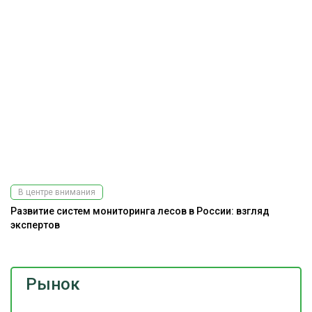
В центре внимания
Развитие систем мониторинга лесов в России: взгляд
А
экспертов
Рынок