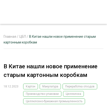
Главная
/
ЦБП
/
В Китае нашли новое применение старым
картонным коробкам
ЖУРНАЛ «ЛЕСНОЙ КОМПЛЕКС»
О ПРОЕКТЕ
В Китае нашли новое применение
РЕКЛАМОДАТЕЛЯМ
старым картонным коробкам
18.12.2023
Картон
Макулатура
Переработка отходов
Производство упаковки
Целлюлоза
ЛЕСНОЕ ХОЗЯЙСТВО
ЭКСПЕРТНОЕ МНЕНИЕ
Целлюлозно-бумажная промышленность
ЛЕСОЗАГОТОВКА