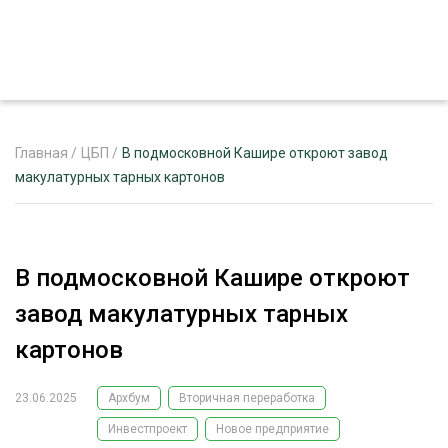
Главная
/
ЦБП
/
В подмосковной Кашире откроют завод
макулатурных тарных картонов
ЖУРНАЛ «ЛЕСНОЙ КОМПЛЕКС»
О ПРОЕКТЕ
В подмосковной Кашире откроют
РЕКЛАМОДАТЕЛЯМ
завод макулатурных тарных
картонов
23.06.2025
Архбум
Вторичная переработка
ЛЕСНОЕ ХОЗЯЙСТВО
ЭКСПЕРТНОЕ МНЕНИЕ
Инвестпроект
Новое предприятие
ЛЕСОЗАГОТОВКА