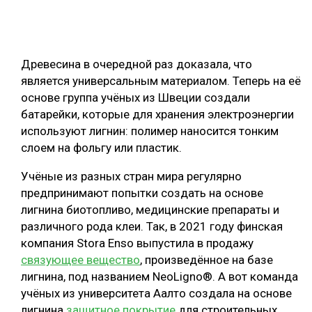
ОБРАБОТКА ДРЕВЕСИНЫ
ЦИФРОВАЯ СРЕДА
РУБРИКИ
Древесина в очередной раз доказала, что
БИОЭНЕРГЕТИКА
является универсальным материалом. Теперь на её
ТЕМАТИЧЕСКИЕ ПРОЕКТЫ
ЛЕСОВОССТАНОВЛЕНИЕ И ЗАЩИТА
основе группа учёных из Швеции создали
батарейки, которые для хранения электроэнергии
ЛОГИСТИКА
используют лигнин: полимер наносится тонким
ПОДБОРКИ СТАТЕЙ
ПРОИЗВОДСТВО ДРЕВЕСНЫХ ПЛИТ
слоем на фольгу или пластик.
ЦБП
Учёные из разных стран мира регулярно
предпринимают попытки создать на основе
КОМПЛЕКСНАЯ ПЕРЕРАБОТКА
лигнина биотопливо, медицинские препараты и
различного рода клеи. Так, в 2021 году финская
ЛЕСОПИЛЕНИЕ
компания Stora Enso выпустила в продажу
ДЕРЕВЯННОЕ ДОМОСТРОЕНИЕ
связующее вещество
, произведённое на базе
лигнина, под названием NeoLigno®. А вот команда
БЕЗОПАСНОЕ ПРОИЗВОДСТВО
учёных из университета Аалто создала на основе
СОРТИРОВКА ДРЕВЕСИНЫ
лигнина
защитное покрытие
для строительных