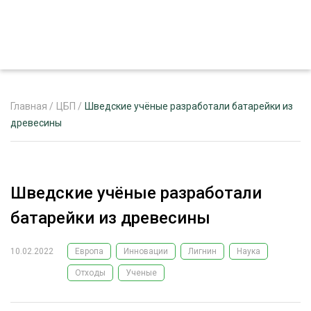
Главная
/
ЦБП
/
Шведские учёные разработали батарейки из
древесины
ЖУРНАЛ «ЛЕСНОЙ КОМПЛЕКС»
О ПРОЕКТЕ
Шведские учёные разработали
РЕКЛАМОДАТЕЛЯМ
батарейки из древесины
10.02.2022
Европа
Инновации
Лигнин
Наука
Отходы
Ученые
ЛЕСНОЕ ХОЗЯЙСТВО
ЭКСПЕРТНОЕ МНЕНИЕ
ЛЕСОЗАГОТОВКА