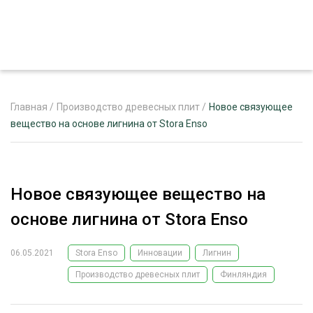
Главная
/
Производство древесных плит
/
Новое связующее
вещество на основе лигнина от Stora Enso
ЖУРНАЛ «ЛЕСНОЙ КОМПЛЕКС»
О ПРОЕКТЕ
Новое связующее вещество на
РЕКЛАМОДАТЕЛЯМ
основе лигнина от Stora Enso
06.05.2021
Stora Enso
Инновации
Лигнин
Производство древесных плит
Финляндия
ЛЕСНОЕ ХОЗЯЙСТВО
ЭКСПЕРТНОЕ МНЕНИЕ
ЛЕСОЗАГОТОВКА