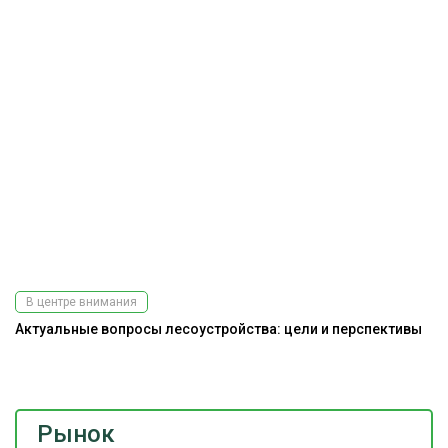
В центре внимания
Актуальные вопросы лесоустройства: цели и перспективы
Ра
э
Рынок