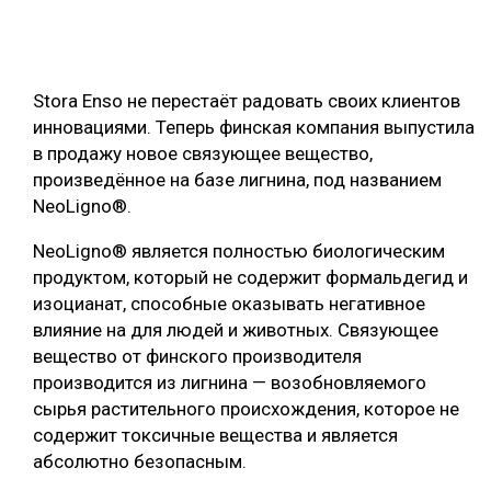
ОБРАБОТКА ДРЕВЕСИНЫ
ЦИФРОВАЯ СРЕДА
РУБРИКИ
Stora Enso не перестаёт радовать своих клиентов
БИОЭНЕРГЕТИКА
инновациями. Теперь финская компания выпустила
ТЕМАТИЧЕСКИЕ ПРОЕКТЫ
ЛЕСОВОССТАНОВЛЕНИЕ И ЗАЩИТА
в продажу новое связующее вещество,
произведённое на базе лигнина, под названием
ЛОГИСТИКА
NeoLigno®.
ПОДБОРКИ СТАТЕЙ
ПРОИЗВОДСТВО ДРЕВЕСНЫХ ПЛИТ
NeoLigno® является полностью биологическим
ЦБП
продуктом, который не содержит формальдегид и
изоцианат, способные оказывать негативное
КОМПЛЕКСНАЯ ПЕРЕРАБОТКА
влияние на для людей и животных. Связующее
вещество от финского производителя
ЛЕСОПИЛЕНИЕ
производится из лигнина — возобновляемого
ДЕРЕВЯННОЕ ДОМОСТРОЕНИЕ
сырья растительного происхождения, которое не
содержит токсичные вещества и является
БЕЗОПАСНОЕ ПРОИЗВОДСТВО
абсолютно безопасным.
СОРТИРОВКА ДРЕВЕСИНЫ