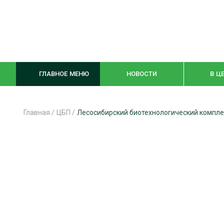
ГЛАВНОЕ МЕНЮ
НОВОСТИ
В Ц
Главная
/
ЦБП
/
Лесосибирский биотехнологический компле
ЛЕСНОЕ ХОЗЯЙСТВО
КОМПЛЕКСНА
ЛЕСОЗАГОТОВКА
ЛЕСОПИЛЕНИ
ОБРАБОТКА ДРЕВЕСИНЫ
ДЕРЕВЯНН
ЦИФРОВАЯ СРЕДА
БЕЗОПАСНОЕ
БИОЭНЕРГЕТИКА
СОРТИРОВКА