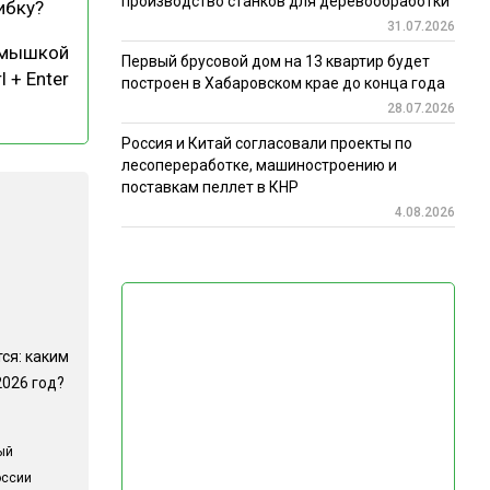
производство станков для деревообработки
ибку?
31.07.2026
 мышкой
Первый брусовой дом на 13 квартир будет
l + Enter
построен в Хабаровском крае до конца года
28.07.2026
Россия и Китай согласовали проекты по
лесопереработке, машиностроению и
поставкам пеллет в КНР
4.08.2026
ся: каким
2026 год?
ый
оссии