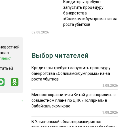
Кредиторы требуют
запустить процедуру
банкротства
«Соликамскбумпрома» из-за
роста убытков
02.08.2026
 новостной
канал
Выбор читателей
плекс"
Кредиторы требуют запустить процедуру
статьей
банкротства «Соликамскбумпрома» из-за
роста убытков
2.08.2026
Минвостокразвития и Китай договорились о
совместном плане по ЦПК «Полярная» в
Забайкальском крае
1.08.2026
В Ульяновской области расширяется