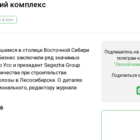
ий комплекс
й форум
шемся в столице Восточной Сибири
Подпишитесь на
 бизнес заключили ряд значимых
телеграм-
р Усс и президент Segezha Group
"Лесной ком
ичестве при строительстве
Поделиться 
юлозы в Лесосибирске. О деталях
ионального, редактору журнала
об