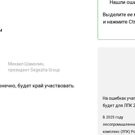
Нашли ош
Выделите ее
и нажмите Ctr
ы
Михаил Шамолин,
президент Segezha Group
онечно, будет край участвовать.
На ошибках учат
будет для ЛПК 
В 2025 году
лесопромышленн
комплекс (ЛПК) Р