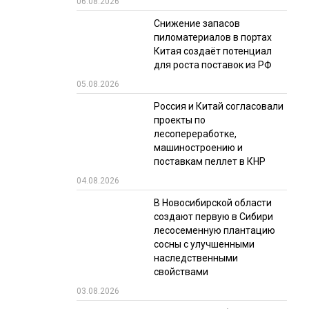
06.08.2026
РЫНКИ СБЫТА
Снижение запасов
пиломатериалов в портах
В УСЛОВИЯХ САНКЦИЙ
Китая создаёт потенциал
для роста поставок из РФ
05.08.2026
Россия и Китай согласовали
проекты по
лесопереработке,
машиностроению и
поставкам пеллет в КНР
ИТОГИ МЕРОПРИЯТИЙ
04.08.2026
В Новосибирской области
создают первую в Сибири
лесосеменную плантацию
сосны с улучшенными
наследственными
свойствами
03.08.2026