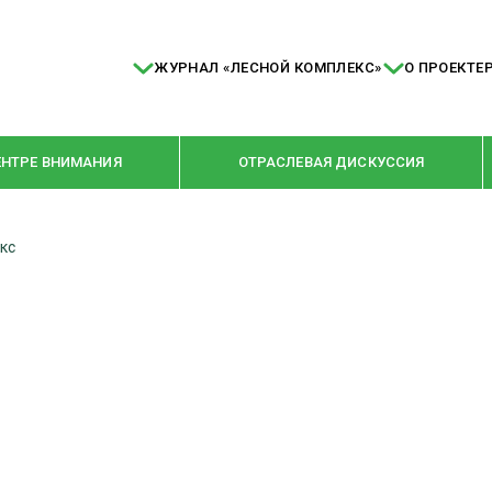
ЖУРНАЛ «ЛЕСНОЙ КОМПЛЕКС»
О ПРОЕКТЕ
ЕНТРЕ ВНИМАНИЯ
ОТРАСЛЕВАЯ ДИСКУССИЯ
кс
РУБРИКИ
Я ПЕРЕРАБОТКА
НОВОСТИ
Е
КРУПНЫМ ПЛАНОМ
ОЕ ДОМОСТРОЕНИЕ
ВЗГЛЯД ИЗНУТРИ
 ПРОИЗВОДСТВО
В ЦЕНТРЕ ВНИМАНИЯ
 ДРЕВЕСИНЫ
ПРЕДПРИЯТИЯ ЛПК