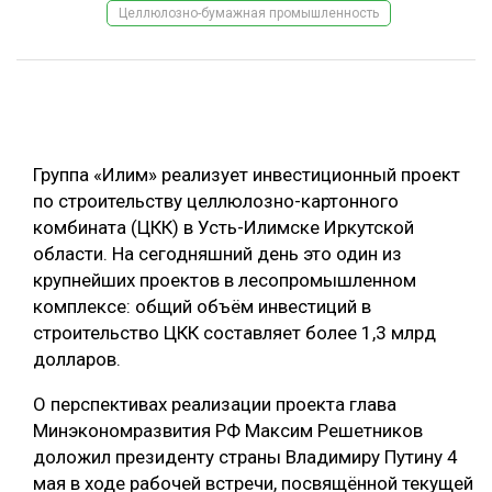
Целлюлозно-бумажная промышленность
ОБРАБОТКА ДРЕВЕСИНЫ
ЦИФРОВАЯ СРЕДА
РУБРИКИ
БИОЭНЕРГЕТИКА
ТЕМАТИЧЕСКИЕ ПРОЕКТЫ
ЛЕСОВОССТАНОВЛЕНИЕ И ЗАЩИТА
Группа «Илим» реализует инвестиционный проект
ЛОГИСТИКА
по строительству целлюлозно-картонного
ПОДБОРКИ СТАТЕЙ
комбината (ЦКК) в Усть-Илимске Иркутской
ПРОИЗВОДСТВО ДРЕВЕСНЫХ ПЛИТ
области. На сегодняшний день это один из
ЦБП
крупнейших проектов в лесопромышленном
комплексе: общий объём инвестиций в
КОМПЛЕКСНАЯ ПЕРЕРАБОТКА
строительство ЦКК составляет более 1,3 млрд
долларов.
ЛЕСОПИЛЕНИЕ
О перспективах реализации проекта глава
ДЕРЕВЯННОЕ ДОМОСТРОЕНИЕ
Минэкономразвития РФ Максим Решетников
БЕЗОПАСНОЕ ПРОИЗВОДСТВО
доложил президенту страны Владимиру Путину 4
мая в ходе рабочей встречи, посвящённой текущей
СОРТИРОВКА ДРЕВЕСИНЫ