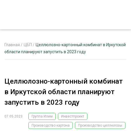
Главная
/
ЦБП
/
Целлюлозно-картонный комбинат в Иркутской
области планируют запустить в 2023 году
ЖУРНАЛ «ЛЕСНОЙ КОМПЛЕКС»
О ПРОЕКТЕ
Целлюлозно-картонный комбинат
РЕКЛАМОДАТЕЛЯМ
в Иркутской области планируют
запустить в 2023 году
07.05.2023
Группа Илим
Инвестпроект
ЛЕСНОЕ ХОЗЯЙСТВО
ЭКСПЕРТНОЕ МНЕНИЕ
Производство картона
Производство целлюлозы
ЛЕСОЗАГОТОВКА