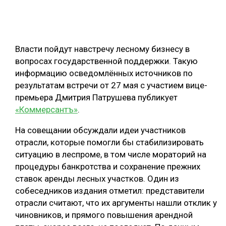
ОБРАБОТКА ДРЕВЕСИНЫ
ЦИФРОВАЯ СРЕДА
РУБРИКИ
Власти пойдут навстречу лесному бизнесу в
БИОЭНЕРГЕТИКА
вопросах государственной поддержки. Такую
ТЕМАТИЧЕСКИЕ ПРОЕКТЫ
ЛЕСОВОССТАНОВЛЕНИЕ И ЗАЩИТА
информацию осведомлённых источников по
результатам встречи от 27 мая с участием вице-
ЛОГИСТИКА
ПОДБОРКИ СТАТЕЙ
премьера Дмитрия Патрушева публикует
ПРОИЗВОДСТВО ДРЕВЕСНЫХ ПЛИТ
«Коммерсантъ»
.
ЦБП
На совещании обсуждали идеи участников
отрасли, которые помогли бы стабилизировать
КОМПЛЕКСНАЯ ПЕРЕРАБОТКА
ситуацию в леспроме, в том числе мораторий на
процедуры банкротства и сохранение прежних
ЛЕСОПИЛЕНИЕ
ставок аренды лесных участков. Один из
ДЕРЕВЯННОЕ ДОМОСТРОЕНИЕ
собеседников издания отметил: представители
отрасли считают, что их аргументы нашли отклик у
БЕЗОПАСНОЕ ПРОИЗВОДСТВО
чиновников, и прямого повышения арендной
СОРТИРОВКА ДРЕВЕСИНЫ