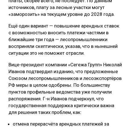
платы, скорее всего, не последует. По данным
источников, плату за лесные участки могут
СУШКА ДРЕВЕСИНЫ
«заморозить» на текущем уровне до 2028 года.
МЕБЕЛЬНОЕ ПРОИЗВОДСТВО
Ещё один вариант — повышение арендных ставок
с возможностью вносить платежи частями в
ближайшие три года — лесопромышленники
восприняли скептически, указав, что в нынешней
ситуации это не поможет отрасли.
Вице-президент компании «Сегежа Групп» Николай
Иванов подтвердил изданию, что предложенные
Союзом лесопромышленников и лесоэкспортёров
РФ меры в целом одобрены. По большинству
пунктов профильные ведомства уже получили
распоряжения. Г-н Иванов подчеркнул, что
государственная поддержка критически важна
для решения таких проблем, как:
отмена перерасчёта арендных платежей за