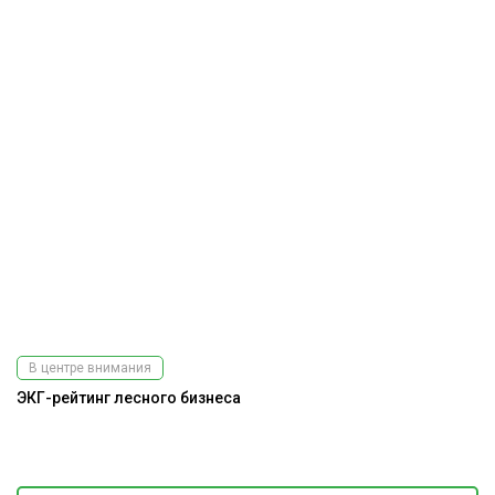
В центре внимания
ЭКГ-рейтинг лесного бизнеса
Ра
Подпишитесь
на наш
э
телеграм-канал