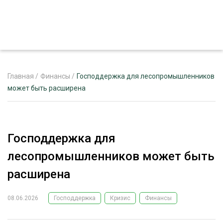
Главная
/
Финансы
/
Господдержка для лесопромышленников
может быть расширена
ЖУРНАЛ «ЛЕСНОЙ КОМПЛЕКС»
О ПРОЕКТЕ
Господдержка для
РЕКЛАМОДАТЕЛЯМ
лесопромышленников может быть
расширена
08.06.2026
Господдержка
Кризис
Финансы
ЛЕСНОЕ ХОЗЯЙСТВО
ЭКСПЕРТНОЕ МНЕНИЕ
ЛЕСОЗАГОТОВКА