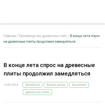
Главная
/
Производство древесных плит
/
В конце лета спрос
на древесные плиты продолжил замедляться
ЖУРНАЛ «ЛЕСНОЙ КОМПЛЕКС»
О ПРОЕКТЕ
В конце лета спрос на древесные
РЕКЛАМОДАТЕЛЯМ
плиты продолжил замедляться
14.09.2024
WhatWood
Анализ рынка
Аналитика
древесные плиты
ЛЕСНОЕ ХОЗЯЙСТВО
ЭКСПЕРТНОЕ МНЕНИЕ
ЛЕСОЗАГОТОВКА