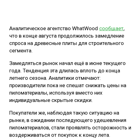
ОБРАБОТКА ДРЕВЕСИНЫ
ЦИФРОВАЯ СРЕДА
РУБРИКИ
Аналитическое агентство WhatWood
сообщает
,
БИОЭНЕРГЕТИКА
что в конце августа продолжилось замедление
ТЕМАТИЧЕСКИЕ ПРОЕКТЫ
ЛЕСОВОССТАНОВЛЕНИЕ И ЗАЩИТА
спроса на древесные плиты для строительного
сегмента.
ЛОГИСТИКА
ПОДБОРКИ СТАТЕЙ
Замедляться рынок начал ещё в июне текущего
ПРОИЗВОДСТВО ДРЕВЕСНЫХ ПЛИТ
года. Тенденция эта длилась вплоть до конца
ЦБП
летнего сезона. Аналитики отмечают:
производители пока не спешат снижать цены на
КОМПЛЕКСНАЯ ПЕРЕРАБОТКА
пиломатериалы, используя вместо них
индивидуальные скрытые скидки.
ЛЕСОПИЛЕНИЕ
Покупатели же, наблюдая такую ситуацию на
ДЕРЕВЯННОЕ ДОМОСТРОЕНИЕ
рынке, в ожидании последующего удешевления
БЕЗОПАСНОЕ ПРОИЗВОДСТВО
пиломатериалов, стали проявлять осторожность и
воздерживаться от покупок к концу лета.
СОРТИРОВКА ДРЕВЕСИНЫ