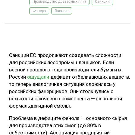
Производство древесных плит
Санкции
ОБРАБОТКА ДРЕВЕСИНЫ
Фанера
Экспорт
ЦИФРОВАЯ СРЕДА
РУБРИКИ
БИОЭНЕРГЕТИКА
ТЕМАТИЧЕСКИЕ ПРОЕКТЫ
ЛЕСОВОССТАНОВЛЕНИЕ И ЗАЩИТА
ЛОГИСТИКА
Санкции ЕС продолжают создавать сложности
ПОДБОРКИ СТАТЕЙ
для российских лесопромышленников. Если
ПРОИЗВОДСТВО ДРЕВЕСНЫХ ПЛИТ
весной прошлого года производители бумаги в
ЦБП
России
ощущали
дефицит отбеливающих веществ,
то теперь аналогичная ситуация сложилась у
КОМПЛЕКСНАЯ ПЕРЕРАБОТКА
российских фанерщиков. Они столкнулись с
нехваткой ключевого компонента — фенольной
ЛЕСОПИЛЕНИЕ
формальдегидной смолы.
ДЕРЕВЯННОЕ ДОМОСТРОЕНИЕ
Проблема в дефиците фенола — основного сырья
БЕЗОПАСНОЕ ПРОИЗВОДСТВО
для производства этих смол (до 80% в
себестоимости). Ассоциация предприятий
СОРТИРОВКА ДРЕВЕСИНЫ