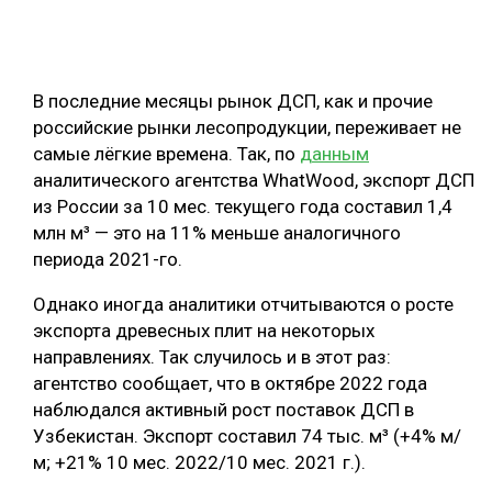
ОБРАБОТКА ДРЕВЕСИНЫ
ЦИФРОВАЯ СРЕДА
РУБРИКИ
В последние месяцы рынок ДСП, как и прочие
БИОЭНЕРГЕТИКА
российские рынки лесопродукции, переживает не
ТЕМАТИЧЕСКИЕ ПРОЕКТЫ
ЛЕСОВОССТАНОВЛЕНИЕ И ЗАЩИТА
самые лёгкие времена. Так, по
данным
аналитического агентства WhatWood, экспорт ДСП
ЛОГИСТИКА
из России за 10 мес. текущего года составил 1,4
ПОДБОРКИ СТАТЕЙ
ПРОИЗВОДСТВО ДРЕВЕСНЫХ ПЛИТ
млн м³ — это на 11% меньше аналогичного
периода 2021-го.
ЦБП
Однако иногда аналитики отчитываются о росте
КОМПЛЕКСНАЯ ПЕРЕРАБОТКА
экспорта древесных плит на некоторых
направлениях. Так случилось и в этот раз:
ЛЕСОПИЛЕНИЕ
агентство сообщает, что в октябре 2022 года
ДЕРЕВЯННОЕ ДОМОСТРОЕНИЕ
наблюдался активный рост поставок ДСП в
Узбекистан. Экспорт составил 74 тыс. м³ (+4% м/
БЕЗОПАСНОЕ ПРОИЗВОДСТВО
м; +21% 10 мес. 2022/10 мес. 2021 г.).
СОРТИРОВКА ДРЕВЕСИНЫ