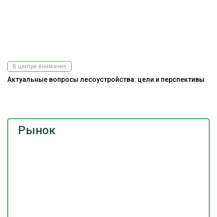
В центре внимания
Актуальные вопросы лесоустройства: цели и перспективы
Ра
э
Рынок