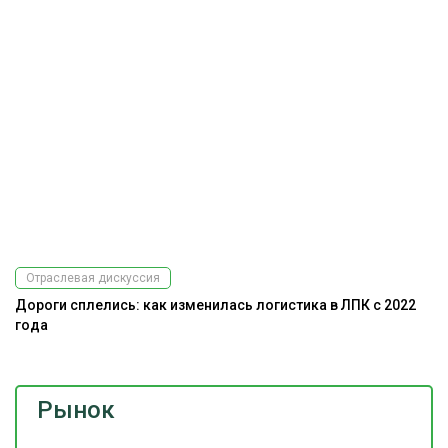
Отраслевая дискуссия
Дороги сплелись: как изменилась логистика в ЛПК с 2022
Ра
года
э
Рынок