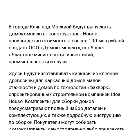
ОБРАБОТКА ДРЕВЕСИНЫ
ЦИФРОВАЯ СРЕДА
РУБРИКИ
В городе Клин под Москвой будут выпускать
БИОЭНЕРГЕТИКА
домокомплекты-конструкторы. Новое
ТЕМАТИЧЕСКИЕ ПРОЕКТЫ
ЛЕСОВОССТАНОВЛЕНИЕ И ЗАЩИТА
производство стоимостью свыше 100 млн рублей
создаёт ООО «Домокомплект», сообщает
ЛОГИСТИКА
областное министерство инвестиций,
ПОДБОРКИ СТАТЕЙ
ПРОИЗВОДСТВО ДРЕВЕСНЫХ ПЛИТ
промышленности и науки.
ЦБП
Здесь будут изготавливать каркасы из клеёной
древесины для каркасных домов малой
КОМПЛЕКСНАЯ ПЕРЕРАБОТКА
этажности и домов по технологии «фахверк»,
спроектированных строительной компанией Idea
ЛЕСОПИЛЕНИЕ
House. Комплекты для сборки домов
ДЕРЕВЯННОЕ ДОМОСТРОЕНИЕ
предусматривают полный набор деталей и
комплектующих, а также подробную инструкцию
БЕЗОПАСНОЕ ПРОИЗВОДСТВО
по сборке. Покупатели могут собирать
СОРТИРОВКА ДРЕВЕСИНЫ
домокомплекты самостоятельно либо привлекать