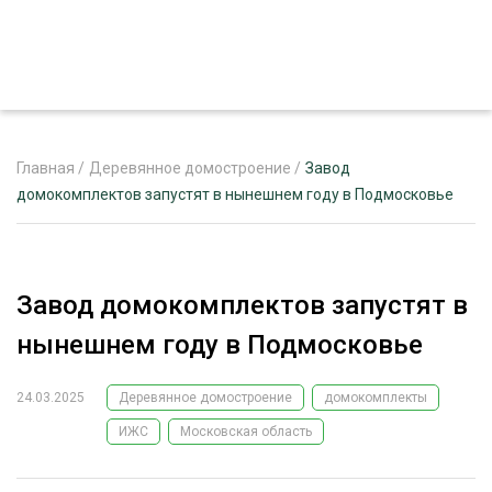
Главная
/
Деревянное домостроение
/
Завод
домокомплектов запустят в нынешнем году в Подмосковье
ЖУРНАЛ «ЛЕСНОЙ КОМПЛЕКС»
О ПРОЕКТЕ
Завод домокомплектов запустят в
РЕКЛАМОДАТЕЛЯМ
нынешнем году в Подмосковье
24.03.2025
Деревянное домостроение
домокомплекты
ИЖС
Московская область
ЛЕСНОЕ ХОЗЯЙСТВО
ЭКСПЕРТНОЕ МНЕНИЕ
ЛЕСОЗАГОТОВКА