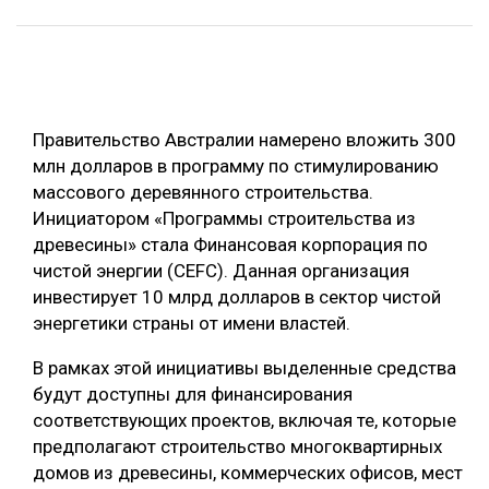
ОБРАБОТКА ДРЕВЕСИНЫ
ЦИФРОВАЯ СРЕДА
РУБРИКИ
БИОЭНЕРГЕТИКА
Правительство Австралии намерено вложить 300
ТЕМАТИЧЕСКИЕ ПРОЕКТЫ
ЛЕСОВОССТАНОВЛЕНИЕ И ЗАЩИТА
млн долларов в программу по стимулированию
ЛОГИСТИКА
массового деревянного строительства.
ПОДБОРКИ СТАТЕЙ
Инициатором «Программы строительства из
ПРОИЗВОДСТВО ДРЕВЕСНЫХ ПЛИТ
древесины» стала Финансовая корпорация по
ЦБП
чистой энергии (CEFC). Данная организация
инвестирует 10 млрд долларов в сектор чистой
энергетики страны от имени властей.
КОМПЛЕКСНАЯ ПЕРЕРАБОТКА
ЛЕСОПИЛЕНИЕ
В рамках этой инициативы выделенные средства
будут доступны для финансирования
ДЕРЕВЯННОЕ ДОМОСТРОЕНИЕ
соответствующих проектов, включая те, которые
БЕЗОПАСНОЕ ПРОИЗВОДСТВО
предполагают строительство многоквартирных
домов из древесины, коммерческих офисов, мест
СОРТИРОВКА ДРЕВЕСИНЫ