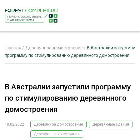
Главная
/
Деревянное домостроение
/
В Австралии запустили
программу по стимулированию деревянного домостроения
ЖУРНАЛ «ЛЕСНОЙ КОМПЛЕКС»
О ПРОЕКТЕ
В Австралии запустили программу
РЕКЛАМОДАТЕЛЯМ
по стимулированию деревянного
домостроения
18.02.2022
Деревянное домостроение
Деревянные здания
ЛЕСНОЕ ХОЗЯЙСТВО
ЭКСПЕРТНОЕ МНЕНИЕ
Деревянные конструкции
ЛЕСОЗАГОТОВКА