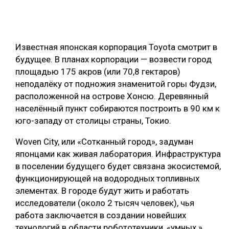
ОБРАБОТКА ДРЕВЕСИНЫ
ЦИФРОВАЯ СРЕДА
РУБРИКИ
Известная японская корпорация Toyota смотрит в
БИОЭНЕРГЕТИКА
будущее. В планах корпорации — возвести город
ТЕМАТИЧЕСКИЕ ПРОЕКТЫ
ЛЕСОВОССТАНОВЛЕНИЕ И ЗАЩИТА
площадью 175 акров (или 70,8 гектаров)
неподалёку от подножия знаменитой горы Фудзи,
ЛОГИСТИКА
расположенной на острове Хонсю. Деревянный
ПОДБОРКИ СТАТЕЙ
ПРОИЗВОДСТВО ДРЕВЕСНЫХ ПЛИТ
населённый пункт собираются построить в 90 км к
юго-западу от столицы страны, Токио.
ЦБП
Woven City, или «Сотканный город», задуман
КОМПЛЕКСНАЯ ПЕРЕРАБОТКА
японцами как живая лаборатория. Инфраструктура
в поселении будущего будет связана экосистемой,
ЛЕСОПИЛЕНИЕ
функционирующей на водородных топливных
ДЕРЕВЯННОЕ ДОМОСТРОЕНИЕ
элементах. В городе будут жить и работать
исследователи (около 2 тысяч человек), чья
БЕЗОПАСНОЕ ПРОИЗВОДСТВО
работа заключается в создании новейших
СОРТИРОВКА ДРЕВЕСИНЫ
технологий в области робототехники, «умных »