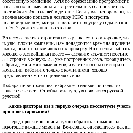
собственную компанию. Хотя по образованию программист и
изначально не имел опыта в строительстве, если не считать
постройки трёх шалашей в детстве. Если у вас нет времени, то
вполне можно попасть в ловушку ИЖС и построить
неликвидный дом, который поставит под угрозу годы жизни
в нём. Звучит страшно, но это так.
Во всех сегментах строительного рынка есть как хорошие, так
и, увы, плохие компании. Вам понадобится время на изучение
рынка, поиск подрядчиков и их проверку. Но в целом выбрать
хорошего застройщика просто — сделайте чек-лист: посетите
3-4 стройки в живую, 2-3 уже построенных дома, пообщайтесь
с бригадами и жителями домов, изучите отзывы и историю
компании, работайте только с компаниями, хорошо
представленными в социальных сетях.
Выбирайте застройщика, набравшего наивысший балл из
вашего чек-листа. Стройка вслепую, увы, является русской
рулеткой.
— Какие факторы вы в первую очередь посоветуете учесть
при проектировании?
— Перед проектированием нужно обратить внимание на
некоторые важные моменты. Во-первых, определитесь, как вы
будете эксплуатировать дом, будет ли это место для