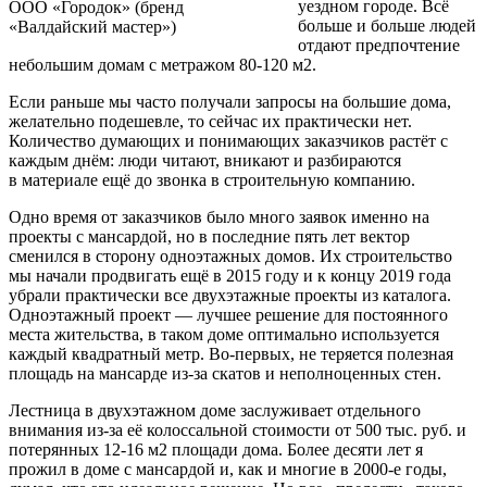
уездном городе. Всё
ООО «Городок» (бренд
больше и больше людей
«Валдайский мастер»)
отдают предпочтение
небольшим домам с метражом 80-120 м2.
Если раньше мы часто получали запросы на большие дома,
желательно подешевле, то сейчас их практически нет.
Количество думающих и понимающих заказчиков растёт с
каждым днём: люди читают, вникают и разбираются
в материале ещё до звонка в строительную компанию.
Одно время от заказчиков было много заявок именно на
проекты с мансардой, но в последние пять лет вектор
сменился в сторону одноэтажных домов. Их строительство
мы начали продвигать ещё в 2015 году и к концу 2019 года
убрали практически все двухэтажные проекты из каталога.
Одноэтажный проект — лучшее решение для постоянного
места жительства, в таком доме оптимально используется
каждый квадратный метр. Во-первых, не теряется полезная
площадь на мансарде из-за скатов и неполноценных стен.
Лестница в двухэтажном доме заслуживает отдельного
внимания из-за её колоссальной стоимости от 500 тыс. руб. и
потерянных 12-16 м2 площади дома. Более десяти лет я
прожил в доме с мансардой и, как и многие в 2000-е годы,