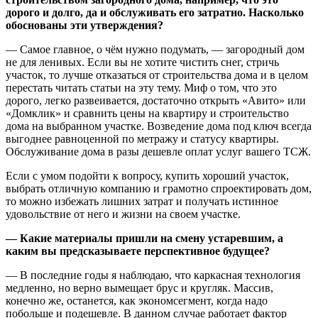
дорого и долго, да и обслуживать его затратно. Насколько
обоснованы эти утверждения?
— Самое главное, о чём нужно подумать, — загородный дом
не для ленивых. Если вы не хотите чистить снег, стричь
участок, то лучше отказаться от строительства дома и в целом
перестать читать статьи на эту тему. Миф о том, что это
дорого, легко развеивается, достаточно открыть «Авито» или
«Домклик» и сравнить цены на квартиру и строительство
дома на выбранном участке. Возведение дома под ключ всегда
выгоднее равноценной по метражу и статусу квартиры.
Обслуживание дома в разы дешевле оплат услуг вашего ТСЖ.
Если с умом подойти к вопросу, купить хороший участок,
выбрать отличную компанию и грамотно спроектировать дом,
то можно избежать лишних затрат и получать истинное
удовольствие от него и жизни на своем участке.
— Какие материалы пришли на смену устаревшим, а
каким вы предсказываете перспективное будущее?
— В последние годы я наблюдаю, что каркасная технология
медленно, но верно вымещает брус и кругляк. Массив,
конечно же, останется, как экономсегмент, когда надо
побольше и подешевле. В данном случае работает фактор