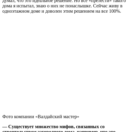
думал, что это идеальное решение. Но все «прелести» такого
дома я испытал, знаю о них не понаслышке. Сейчас живу в
одноэтажном доме и доволен этим решением на все 100%.
Фото компании «Валдайский мастер»
— Существует множество мифов, связанных со
строительством загородного дома, например, что это