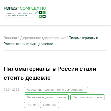
Главная
/
Деревянное домостроение
/
Пиломатериалы в
России стали стоить дешевле
ЖУРНАЛ «ЛЕСНОЙ КОМПЛЕКС»
О ПРОЕКТЕ
Пиломатериалы в России стали
РЕКЛАМОДАТЕЛЯМ
стоить дешевле
06.04.2022
Ассоциация деревянного домостроения
Деревянное домостроение
Лесопильный рынок
ЛЕСНОЕ ХОЗЯЙСТВО
ЭКСПЕРТНОЕ МНЕНИЕ
Рынок
Финансы
ЛЕСОЗАГОТОВКА