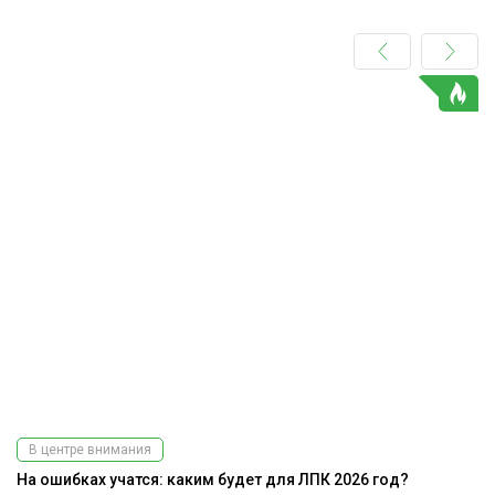
В центре внимания
На ошибках учатся: каким будет для ЛПК 2026 год?
К