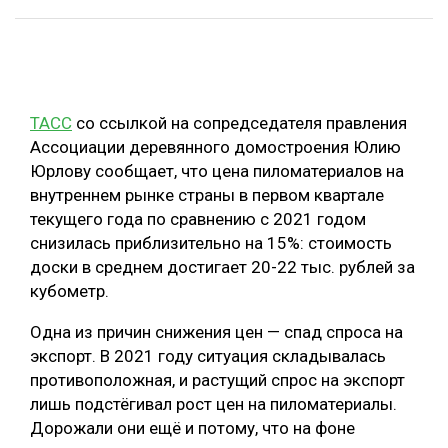
ОБРАБОТКА ДРЕВЕСИНЫ
ЦИФРОВАЯ СРЕДА
РУБРИКИ
БИОЭНЕРГЕТИКА
ТАСС
со ссылкой на сопредседателя правления
ТЕМАТИЧЕСКИЕ ПРОЕКТЫ
ЛЕСОВОССТАНОВЛЕНИЕ И ЗАЩИТА
Ассоциации деревянного домостроения Юлию
Юрлову сообщает, что цена пиломатериалов на
ЛОГИСТИКА
ПОДБОРКИ СТАТЕЙ
внутреннем рынке страны в первом квартале
ПРОИЗВОДСТВО ДРЕВЕСНЫХ ПЛИТ
текущего года по сравнению с 2021 годом
снизилась приблизительно на 15%: стоимость
ЦБП
доски в среднем достигает 20-22 тыс. рублей за
кубометр.
КОМПЛЕКСНАЯ ПЕРЕРАБОТКА
Одна из причин снижения цен — спад спроса на
ЛЕСОПИЛЕНИЕ
экспорт. В 2021 году ситуация складывалась
ДЕРЕВЯННОЕ ДОМОСТРОЕНИЕ
противоположная, и растущий спрос на экспорт
лишь подстёгивал рост цен на пиломатериалы.
БЕЗОПАСНОЕ ПРОИЗВОДСТВО
Дорожали они ещё и потому, что на фоне
СОРТИРОВКА ДРЕВЕСИНЫ