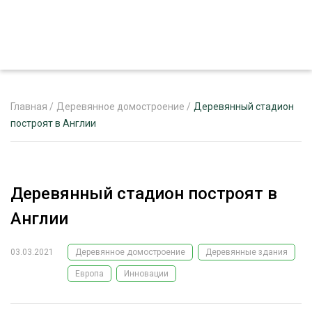
Главная
/
Деревянное домостроение
/
Деревянный стадион
построят в Англии
ЖУРНАЛ «ЛЕСНОЙ КОМПЛЕКС»
О ПРОЕКТЕ
Деревянный стадион построят в
РЕКЛАМОДАТЕЛЯМ
Англии
03.03.2021
Деревянное домостроение
Деревянные здания
Европа
Инновации
ЛЕСНОЕ ХОЗЯЙСТВО
ЭКСПЕРТНОЕ МНЕНИЕ
ЛЕСОЗАГОТОВКА