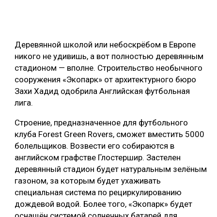
ОБРАБОТКА ДРЕВЕСИНЫ
ЦИФРОВАЯ СРЕДА
РУБРИКИ
Деревянной школой или небоскрёбом в Европе
БИОЭНЕРГЕТИКА
никого не удивишь, а вот полностью деревянным
ТЕМАТИЧЕСКИЕ ПРОЕКТЫ
ЛЕСОВОССТАНОВЛЕНИЕ И ЗАЩИТА
стадионом — вполне. Строительство необычного
сооружения «Экопарк» от архитектурного бюро
ЛОГИСТИКА
Захи Хадид одобрила Английская футбольная
ПОДБОРКИ СТАТЕЙ
ПРОИЗВОДСТВО ДРЕВЕСНЫХ ПЛИТ
лига.
ЦБП
Строение, предназначенное для футбольного
клуба Forest Green Rovers, сможет вместить 5000
КОМПЛЕКСНАЯ ПЕРЕРАБОТКА
болельщиков. Возвести его собираются в
английском графстве Глостершир. Застелен
ЛЕСОПИЛЕНИЕ
деревянный стадион будет натуральным зелёным
ДЕРЕВЯННОЕ ДОМОСТРОЕНИЕ
газоном, за которым будет ухаживать
специальная система по рециркулированию
БЕЗОПАСНОЕ ПРОИЗВОДСТВО
дождевой водой. Более того, «Экопарк» будет
СОРТИРОВКА ДРЕВЕСИНЫ
оснащён системой солнечных батарей для