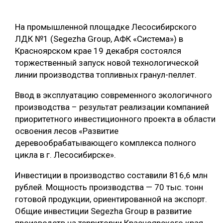
ОБРАБОТКА ДРЕВЕСИНЫ
На промышленной площадке Лесосибирского
ЦИФРОВАЯ СРЕДА
РУБРИКИ
ЛДК №1 (Segezha Group, АФК «Система») в
БИОЭНЕРГЕТИКА
Красноярском крае 19 декабря состоялся
торжественный запуск новой технологической
ТЕМАТИЧЕСКИЕ ПРОЕКТЫ
ЛЕСОВОССТАНОВЛЕНИЕ И ЗАЩИТА
линии производства топливных гранул-пеллет.
ЛОГИСТИКА
Ввод в эксплуатацию современного экологичного
ПОДБОРКИ СТАТЕЙ
ПРОИЗВОДСТВО ДРЕВЕСНЫХ ПЛИТ
производства – результат реализации компанией
приоритетного инвестиционного проекта в области
ЦБП
освоения лесов «Развитие
деревообрабатывающего комплекса полного
КОМПЛЕКСНАЯ ПЕРЕРАБОТКА
цикла в г. Лесосибирске».
ЛЕСОПИЛЕНИЕ
Инвестиции в производство составили 816,6 млн
ДЕРЕВЯННОЕ ДОМОСТРОЕНИЕ
рублей. Мощность производства — 70 тыс. тонн
готовой продукции, ориентированной на экспорт.
БЕЗОПАСНОЕ ПРОИЗВОДСТВО
Общие инвестиции Segezha Group в развитие
СОРТИРОВКА ДРЕВЕСИНЫ