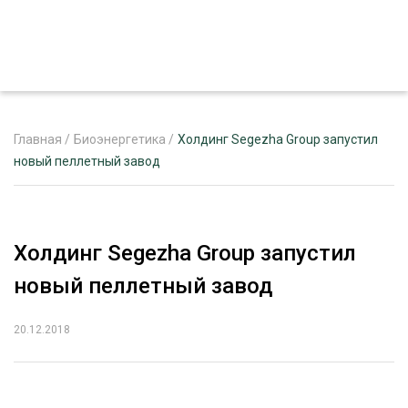
Главная
/
Биоэнергетика
/
Холдинг Segezha Group запустил
новый пеллетный завод
ЖУРНАЛ «ЛЕСНОЙ КОМПЛЕКС»
О ПРОЕКТЕ
Холдинг Segezha Group запустил
РЕКЛАМОДАТЕЛЯМ
новый пеллетный завод
20.12.2018
ЛЕСНОЕ ХОЗЯЙСТВО
ЭКСПЕРТНОЕ МНЕНИЕ
ЛЕСОЗАГОТОВКА