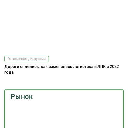
Отраслевая дискуссия
Дороги сплелись: как изменилась логистика в ЛПК с 2022
Ра
года
э
Рынок