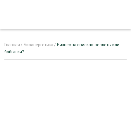
Главная
/
Биоэнергетика
/
Бизнес на опилках: пеллеты или
бобышки?
ЖУРНАЛ «ЛЕСНОЙ КОМПЛЕКС»
О ПРОЕКТЕ
РЕКЛАМОДАТЕЛЯМ
ЛЕСНОЕ ХОЗЯЙСТВО
ЭКСПЕРТНОЕ МНЕНИЕ
ЛЕСОЗАГОТОВКА