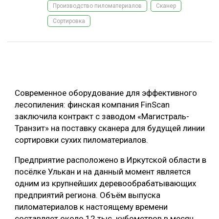
Производство пиломатериалов
Сканер
ОБРАБОТКА ДРЕВЕСИНЫ
Сортировка
ЦИФРОВАЯ СРЕДА
РУБРИКИ
БИОЭНЕРГЕТИКА
ТЕМАТИЧЕСКИЕ ПРОЕКТЫ
ЛЕСОВОССТАНОВЛЕНИЕ И ЗАЩИТА
ЛОГИСТИКА
Современное оборудование для эффективного
ПОДБОРКИ СТАТЕЙ
ПРОИЗВОДСТВО ДРЕВЕСНЫХ ПЛИТ
лесопиления: финская компания FinScan
заключила контракт с заводом «Магистраль-
ЦБП
Транзит» на поставку сканера для будущей линии
сортировки сухих пиломатериалов.
КОМПЛЕКСНАЯ ПЕРЕРАБОТКА
Предприятие расположено в Иркутской области в
ЛЕСОПИЛЕНИЕ
посёлке Улькан и на данный момент является
ДЕРЕВЯННОЕ ДОМОСТРОЕНИЕ
одним из крупнейших деревообрабатывающих
предприятий региона. Объём выпуска
БЕЗОПАСНОЕ ПРОИЗВОДСТВО
пиломатериалов к настоящему времени
СОРТИРОВКА ДРЕВЕСИНЫ
составляет около 12 тыс. кубометров в месяц.