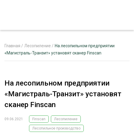
Главная
/
Лесопиление
/
На лесопильном предприятии
«Магистраль-Транзит» установят сканер Finscan
ЖУРНАЛ «ЛЕСНОЙ КОМПЛЕКС»
О ПРОЕКТЕ
На лесопильном предприятии
РЕКЛАМОДАТЕЛЯМ
«Магистраль-Транзит» установят
сканер Finscan
09.06.2021
Finscan
Лесопиление
ЛЕСНОЕ ХОЗЯЙСТВО
ЭКСПЕРТНОЕ МНЕНИЕ
Лесопильное производство
ЛЕСОЗАГОТОВКА