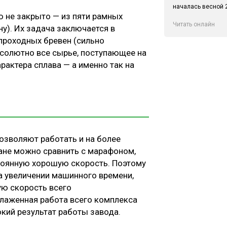
началась весной 2
 не закрыто — из пяти рамных
Читать онлайн
ну). Их задача заключается в
проходных бревен (сильно
абсолютно все сырье, поступающее на
рактера сплава — а именно так на
озволяют работать и на более
лане можно сравнить с марафоном,
стоянную хорошую скорость. Поэтому
а увеличении машинного времени,
ую скорость всего
слаженная работа всего комплекса
кий результат работы завода.