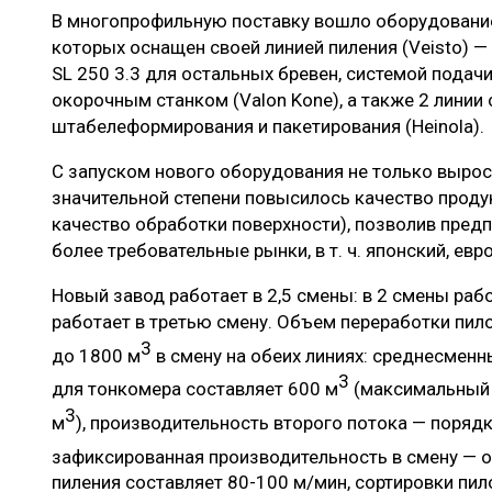
В многопрофильную поставку вошло оборудование
которых оснащен своей линией пиления (Veisto) —
SL 250 3.3 для остальных бревен, системой подач
окорочным станком (Valon Kone), а также 2 линии
штабелеформирования и пакетирования (Heinola).
С запуском нового оборудования не только вырос
значительной степени повысилось качество проду
качество обработки поверхности), позволив пред
более требовательные рынки, в т. ч. японский, евр
Новый завод работает в 2,5 смены: в 2 смены рабо
работает в третью смену. Объем переработки пил
3
до 1800 м
в смену на обеих линиях: среднесмен
3
для тонкомера составляет 600 м
(максимальный 
3
м
), производительность второго потока — поряд
зафиксированная производительность в смену — 
пиления составляет 80-100 м/мин, сортировки пил