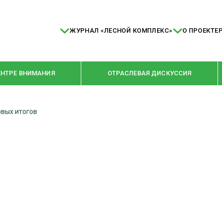
ЖУРНАЛ «ЛЕСНОЙ КОМПЛЕКС»
О ПРОЕКТЕ
ЕНТРЕ ВНИМАНИЯ
ОТРАСЛЕВАЯ ДИСКУССИЯ
вых итогов
РУБРИКИ
Я ПЕРЕРАБОТКА
НОВОСТИ
Е
КРУПНЫМ ПЛАНОМ
ОЕ ДОМОСТРОЕНИЕ
ВЗГЛЯД ИЗНУТРИ
 ПРОИЗВОДСТВО
В ЦЕНТРЕ ВНИМАНИЯ
 ДРЕВЕСИНЫ
ПРЕДПРИЯТИЯ ЛПК