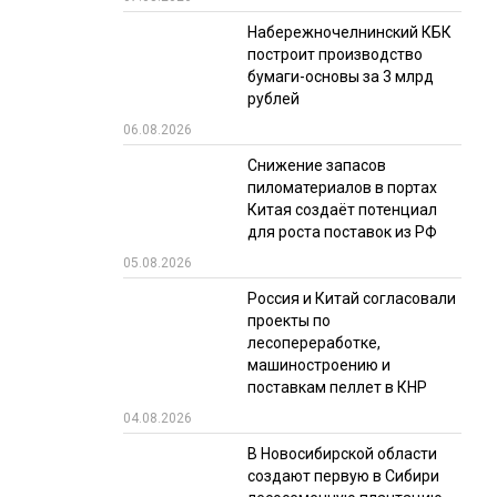
Набережночелнинский КБК
РЫНКИ СБЫТА
построит производство
В УСЛОВИЯХ САНКЦИЙ
бумаги-основы за 3 млрд
рублей
06.08.2026
Снижение запасов
пиломатериалов в портах
Китая создаёт потенциал
для роста поставок из РФ
05.08.2026
ИТОГИ МЕРОПРИЯТИЙ
Россия и Китай согласовали
проекты по
лесопереработке,
машиностроению и
поставкам пеллет в КНР
04.08.2026
В Новосибирской области
создают первую в Сибири