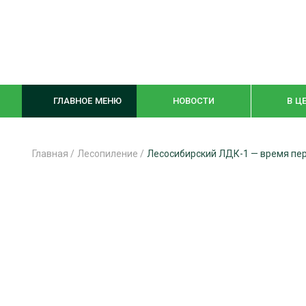
ГЛАВНОЕ МЕНЮ
НОВОСТИ
В Ц
Главная
/
Лесопиление
/
Лесосибирский ЛДК-1 — время пер
ЛЕСНОЕ ХОЗЯЙСТВО
КОМПЛЕКСНА
ЛЕСОЗАГОТОВКА
ЛЕСОПИЛЕНИ
ОБРАБОТКА ДРЕВЕСИНЫ
ДЕРЕВЯНН
ЦИФРОВАЯ СРЕДА
БЕЗОПАСНОЕ
БИОЭНЕРГЕТИКА
СОРТИРОВКА