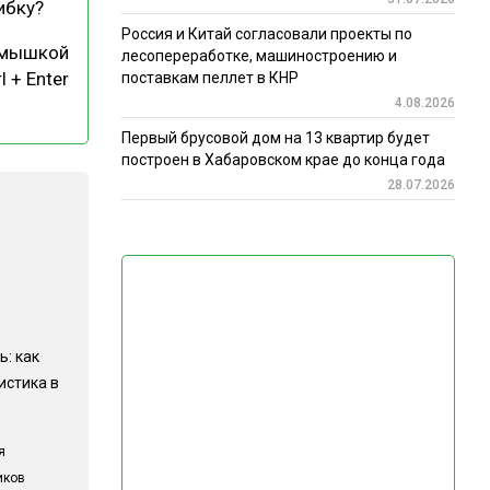
ибку?
Россия и Китай согласовали проекты по
 мышкой
лесопереработке, машиностроению и
l + Enter
поставкам пеллет в КНР
4.08.2026
Первый брусовой дом на 13 квартир будет
построен в Хабаровском крае до конца года
28.07.2026
ь: как
истика в
я
иков