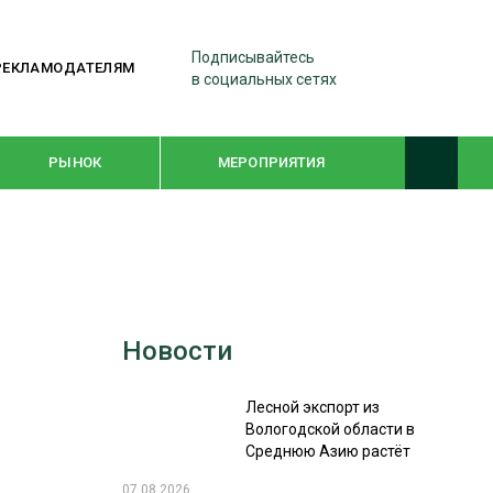
Подписывайтесь
РЕКЛАМОДАТЕЛЯМ
в социальных сетях
РЫНОК
МЕРОПРИЯТИЯ
ТЕМАТИЧЕСКИЕ ПРОЕКТЫ
ЛЕСДРЕВМАШ 2022
Новости
WOODEX-2021
Лесной экспорт из
ПОДБОРКИ СТАТЕЙ
Вологодской области в
Среднюю Азию растёт
СУШКА ДРЕВЕСИНЫ
07.08.2026