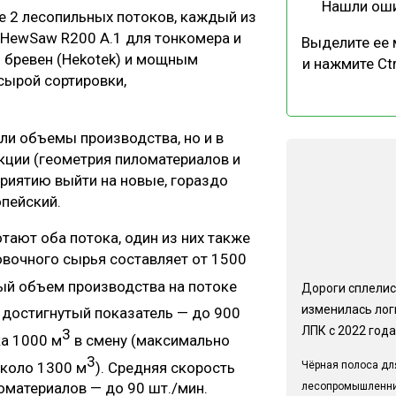
Нашли ош
 2 лесопильных потоков, каждый из
 HewSaw R200 А.1 для тонкомера и
Выделите ее
и бревен (Hekotek) и мощным
и нажмите Ctr
 сырой сортировки,
ли объемы производства, но и в
кции (геометрия пиломатериалов и
приятию выйти на новые, гораздо
опейский.
тают оба потока, один из них также
овочного сырья составляет от 1500
ный объем производства на потоке
Дороги сплелис
изменилась лог
достигнутый показатель — до 900
ЛПК с 2022 года
3
ка 1000 м
в смену (максимально
3
около 1300 м
). Средняя скорость
Чёрная полоса дл
оматериалов — до 90 шт./мин.
лесопромышленн