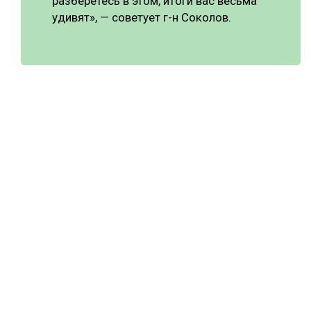
разберётесь в этом, итоги вас весьма
удивят», — советует г-н Соколов.