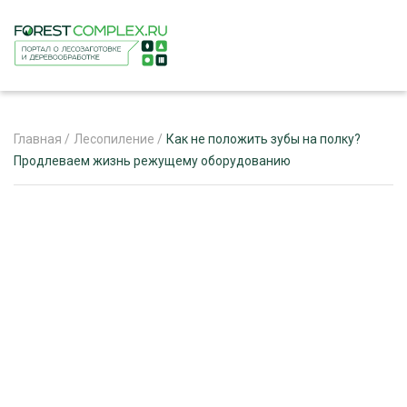
Главная
/
Лесопиление
/
Как не положить зубы на полку?
Продлеваем жизнь режущему оборудованию
ЖУРНАЛ «ЛЕСНОЙ КОМПЛЕКС»
О ПРОЕКТЕ
РЕКЛАМОДАТЕЛЯМ
ЛЕСНОЕ ХОЗЯЙСТВО
ЭКСПЕРТНОЕ МНЕНИЕ
ЛЕСОЗАГОТОВКА