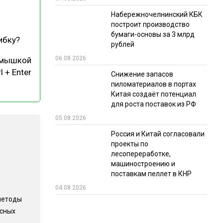
Набережночелнинский КБК
РЫНКИ СБЫТА
построит производство
В УСЛОВИЯХ САНКЦИЙ
бумаги-основы за 3 млрд
ибку?
рублей
06.08.2026
 мышкой
l + Enter
Снижение запасов
пиломатериалов в портах
Китая создаёт потенциал
для роста поставок из РФ
05.08.2026
ИТОГИ МЕРОПРИЯТИЙ
Россия и Китай согласовали
проекты по
лесопереработке,
машиностроению и
поставкам пеллет в КНР
04.08.2026
методы
есных