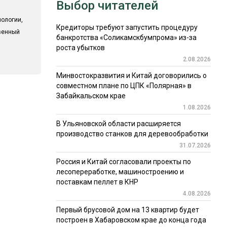
Выбор читателей
ологии,
Кредиторы требуют запустить процедуру
твенный
банкротства «Соликамскбумпрома» из-за
роста убытков
2.08.2026
Минвостокразвития и Китай договорились о
совместном плане по ЦПК «Полярная» в
Забайкальском крае
1.08.2026
В Ульяновской области расширяется
производство станков для деревообработки
31.07.2026
Россия и Китай согласовали проекты по
лесопереработке, машиностроению и
поставкам пеллет в КНР
4.08.2026
Первый брусовой дом на 13 квартир будет
построен в Хабаровском крае до конца года