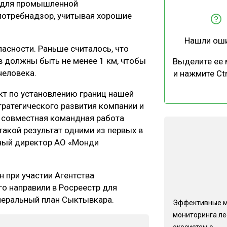
 для промышленной
ЕВЕСИНЫ
РЫНОК
отребнадзор, учитывая хорошие
ПРОИЗВОДСТВО
ТЕХНОЛОГИИ
Нашли ош
ОТРАСЛЕВАЯ ДИСКУССИЯ
асности. Раньше считалось, что
в должны быть не менее 1 км, чтобы
Выделите ее
человека.
и нажмите Ctr
кт по установлению границ нашей
тратегического развития компании и
о совместная командная работа
КАЛЕНДАРЬ ВЫСТАВОК
такой результат одними из первых в
ный директор АО «Монди
 при участии Агентства
го направили в Росреестр для
неральный план Сыктывкара.
Эффективные 
мониторинга л
экосистем с...