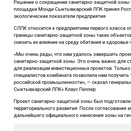
Решение о сокращении санитарно-защитной зоны
ЛЕСОВОССТАНОВЛЕНИЕ И ЗАЩИТА
СУШКА ДР
площадки Монди Сыктывкарский ЛПК принял Росп
ЛОГИСТИКА
МЕБЕЛЬНОЕ 
экологические показатели предприятия.
ПРОИЗВОДСТВО ДРЕВЕСНЫХ ПЛИТ
СЛПК относится к предприятиям первого класса оп
границы санитарно-защитной зоны таких объекто
ЦБП
снизить их влияние на среду обитания и здоровье 
«Мы очень рады, что нам удалось завершить прое
ЭКСПЕРТНОЕ МНЕНИЕ
санитарно-защитной зоны. Это очень важно для с
для реализации инвестиционных проектов. Тольк
специалистов комбината позволила нам получить 
российской промышленности», — сказал генераль
Сыктывкарский ЛПК» Клаус Пеллер.
Проект санитарно-защитной зоны был подготовлен
территориального развития. После согласования е
дальнейшего официального нанесения зоны на ге