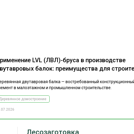
рименение LVL (ЛВЛ)-бруса в производстве
вутавровых балок: преимущества для строит
еревянная двутавровая балка — востребованный конструкционны
лемент в малоэтажном и промышленном строительстве.
Деревянное домостроение
.07.2026
Лесозаготовка