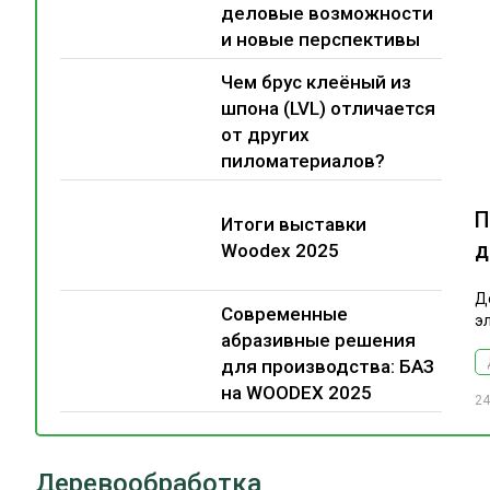
деловые возможности
и новые перспективы
Чем брус клеёный из
шпона (LVL) отличается
от других
пиломатериалов?
П
Итоги выставки
д
Woodex 2025
Д
Современные
э
абразивные решения
для производства: БАЗ
на WOODEX 2025
24
Деревообработка