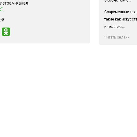
елеграм-канал
с"
Современные техн
такие как искусс
ей
интеллект...
Читать онлайн