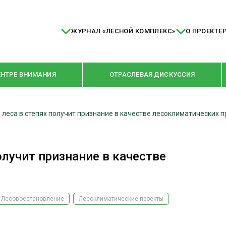
ЖУРНАЛ «ЛЕСНОЙ КОМПЛЕКС»
О ПРОЕКТЕ
ЕНТРЕ ВНИМАНИЯ
ОТРАСЛЕВАЯ ДИСКУССИЯ
 леса в степях получит признание в качестве лесоклиматических 
РУБРИКИ
Я ПЕРЕРАБОТКА
НОВОСТИ
олучит признание в качестве
Е
КРУПНЫМ ПЛАНОМ
ОЕ ДОМОСТРОЕНИЕ
ВЗГЛЯД ИЗНУТРИ
 ПРОИЗВОДСТВО
В ЦЕНТРЕ ВНИМАНИЯ
Лесовосстановление
Лесоклиматические проекты
 ДРЕВЕСИНЫ
ПРЕДПРИЯТИЯ ЛПК