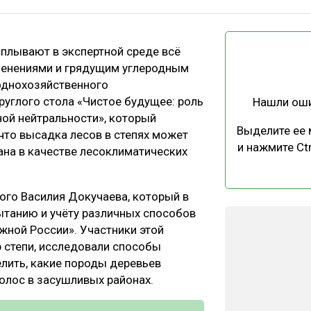
ЕВЕСИНЫ
РЫНОК
ПРОИЗВОДСТВО
ТЕХНОЛОГИИ
сплывают в экспертной среде всё
ОТРАСЛЕВАЯ ДИСКУССИЯ
менениями и грядущим углеродным
однохозяйственного
руглого стола «Чистое будущее: роль
Нашли ош
ной нейтральности», который
Выделите ее
 что высадка лесов в степях может
и нажмите Ctr
ана в качестве лесоклиматических
КАЛЕНДАРЬ ВЫСТАВОК
ого Василия Докучаева, который в
ытанию и учёту различных способов
южной России». Участники этой
 степи, исследовали способы
елить, какие породы деревьев
олос в засушливых районах.