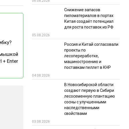
06.08.2026
РЫНКИ СБЫТА
Снижение запасов
пиломатериалов в портах
В УСЛОВИЯХ САНКЦИЙ
Китая создаёт потенциал
для роста поставок из РФ
05.08.2026
ибку?
Россия и Китай согласовали
проекты по
 мышкой
лесопереработке,
l + Enter
машиностроению и
поставкам пеллет в КНР
ИТОГИ МЕРОПРИЯТИЙ
04.08.2026
В Новосибирской области
создают первую в Сибири
лесосеменную плантацию
сосны с улучшенными
наследственными
свойствами
03.08.2026