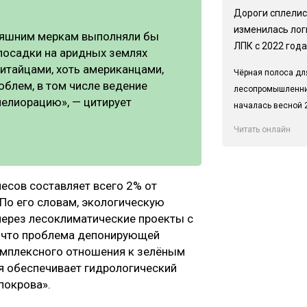
Дороги сплелис
изменилась лог
дняшним меркам выполняли бы
ЛПК с 2022 года
осадки на аридных землях
итайцами, хоть американцами,
Чёрная полоса дл
блем, в том числе ведение
лесопромышленн
мелиорацию», — цитирует
началась весной 2
Читать онлайн
есов составляет всего 2% от
 По его словам, экологическую
через лесоклиматические проекты с
, что проблема депонирующей
омплексного отношения к зелёным
я обеспечивает гидрологический
 покрова».