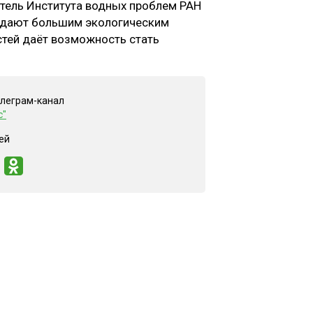
итель Института водных проблем РАН
ладают большим экологическим
стей даёт возможность стать
елеграм-канал
с"
ей