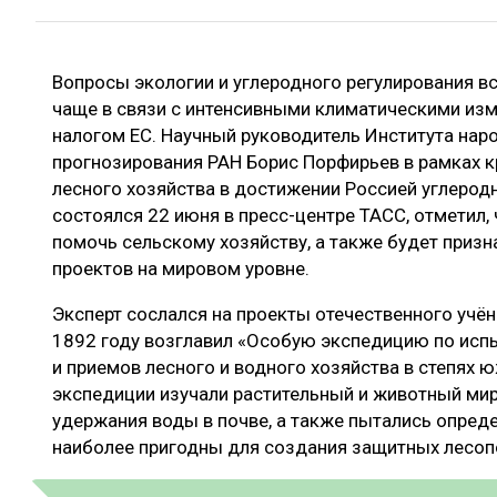
ЛЕСОВОССТАНОВЛЕНИЕ И ЗАЩИТА
СУШКА ДР
ЛОГИСТИКА
МЕБЕЛЬНОЕ 
Вопросы экологии и углеродного регулирования в
ПРОИЗВОДСТВО ДРЕВЕСНЫХ ПЛИТ
чаще в связи с интенсивными климатическими из
ЦБП
налогом ЕС. Научный руководитель Института нар
прогнозирования РАН Борис Порфирьев в рамках к
лесного хозяйства в достижении Россией углерод
состоялся 22 июня в пресс-центре ТАСС, отметил,
ЭКСПЕРТНОЕ МНЕНИЕ
помочь сельскому хозяйству, а также будет призн
проектов на мировом уровне.
Эксперт сослался на проекты отечественного учён
1892 году возглавил «Особую экспедицию по исп
и приемов лесного и водного хозяйства в степях 
экспедиции изучали растительный и животный мир
удержания воды в почве, а также пытались опред
наиболее пригодны для создания защитных лесоп