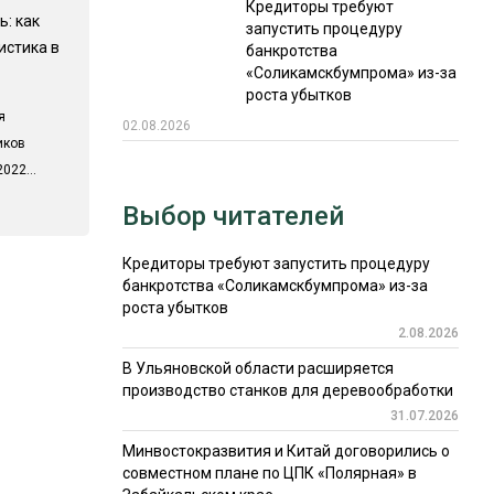
Кредиторы требуют
ь: как
запустить процедуру
истика в
банкротства
«Соликамскбумпрома» из-за
роста убытков
я
02.08.2026
иков
022...
Выбор читателей
Кредиторы требуют запустить процедуру
банкротства «Соликамскбумпрома» из-за
роста убытков
2.08.2026
В Ульяновской области расширяется
производство станков для деревообработки
31.07.2026
Минвостокразвития и Китай договорились о
совместном плане по ЦПК «Полярная» в