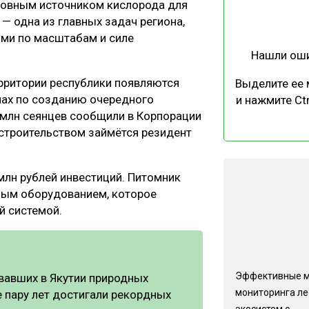
сновным источником кислорода для
ЕВЕСИНЫ
РЫНОК
— одна из главных задач региона,
ПРОИЗВОДСТВО
ТЕХНОЛОГИИ
ыми по масштабам и силе
Нашли ош
ОТРАСЛЕВАЯ ДИСКУССИЯ
территории республики появляются
Выделите ее
нах по созданию очередного
и нажмите Ctr
 млн сеянцев сообщили в Корпорации
 строительством займётся резидент
КАЛЕНДАРЬ ВЫСТАВОК
млн рублей инвестиций. Питомник
ным оборудованием, которое
й системой.
Эффективные 
вавших в Якутии природных
мониторинга л
 пару лет достигали рекордных
экосистем с...