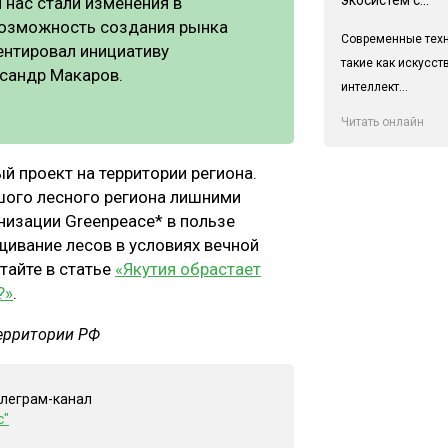
нас стали изменения в
возможность создания рынка
Современные техн
ентировал инициативу
такие как искусс
ксандр Макаров.
интеллект...
Читать онлайн
й проект на территории региона.
шого лесного региона лишними
низации Greenpeace* в пользе
ивание лесов в условиях вечной
тайте в статье
«Якутия обрастает
?»
.
территории РФ
елеграм-канал
с"