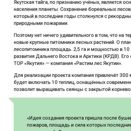
Якутская тайга, по признанию учёных, является о
ЛЕСОВОССТАНОВЛЕНИЕ И ЗАЩИТА
СУШКА ДР
населения планеты. Сохранение бореальных лесов 
ЛОГИСТИКА
МЕБЕЛЬНОЕ 
который в последние годы столкнулся с рекордн
природными пожарами.
ПРОИЗВОДСТВО ДРЕВЕСНЫХ ПЛИТ
Поэтому нет ничего удивительного в том, что на 
ЦБП
новые крупные питомники лесных растений. О пла
лесопитомника площадь. 2,5 га и мощностью в 10
развития Дальнего Востока и Арктики (КРДВ). Его
ЭКСПЕРТНОЕ МНЕНИЕ
ТОР «Якутия» — компания «Растим лес Якутии».
Для реализации проекта компания привлечёт 300 
будет включать 10 теплиц, оснащённых современ
позволит выращивать сеянцы с закрытой корнево
«Идея создания проекта пришла после буше
пожаров, площадь и сила которых последние