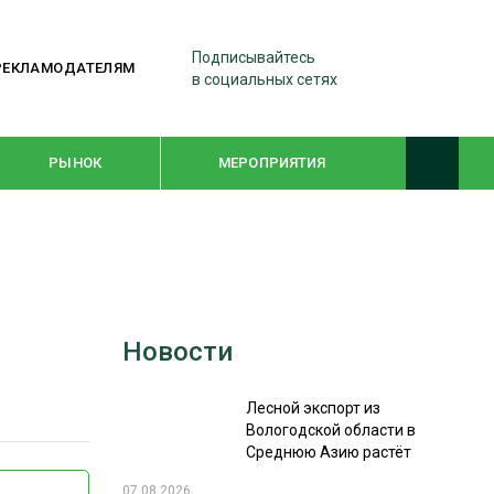
Подписывайтесь
РЕКЛАМОДАТЕЛЯМ
в социальных сетях
РЫНОК
МЕРОПРИЯТИЯ
ТЕМАТИЧЕСКИЕ ПРОЕКТЫ
ЛЕСДРЕВМАШ 2022
Новости
WOODEX-2021
Лесной экспорт из
ПОДБОРКИ СТАТЕЙ
Вологодской области в
Среднюю Азию растёт
СУШКА ДРЕВЕСИНЫ
07.08.2026