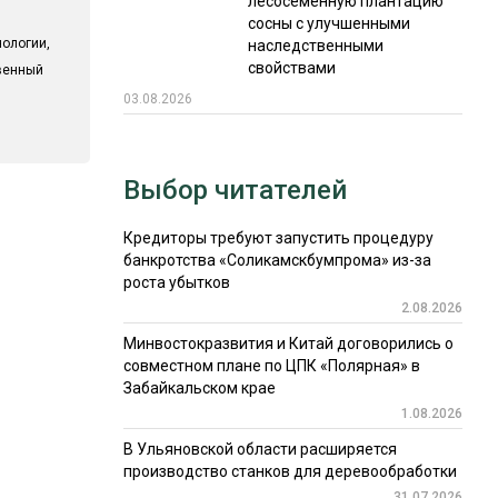
лесосеменную плантацию
сосны с улучшенными
ологии,
наследственными
свойствами
твенный
03.08.2026
Выбор читателей
Кредиторы требуют запустить процедуру
банкротства «Соликамскбумпрома» из-за
роста убытков
2.08.2026
Минвостокразвития и Китай договорились о
совместном плане по ЦПК «Полярная» в
Забайкальском крае
1.08.2026
В Ульяновской области расширяется
производство станков для деревообработки
31.07.2026