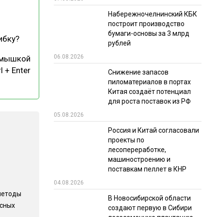
Набережночелнинский КБК
РЫНКИ СБЫТА
построит производство
В УСЛОВИЯХ САНКЦИЙ
бумаги-основы за 3 млрд
ибку?
рублей
06.08.2026
 мышкой
l + Enter
Снижение запасов
пиломатериалов в портах
Китая создаёт потенциал
для роста поставок из РФ
05.08.2026
ИТОГИ МЕРОПРИЯТИЙ
Россия и Китай согласовали
проекты по
лесопереработке,
машиностроению и
поставкам пеллет в КНР
04.08.2026
методы
В Новосибирской области
есных
создают первую в Сибири