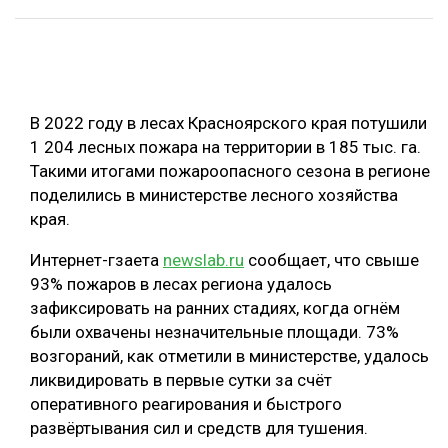
ОБРАБОТКА ДРЕВЕСИНЫ
ЦИФРОВАЯ СРЕДА
РУБРИКИ
БИОЭНЕРГЕТИКА
В 2022 году в лесах Красноярского края потушили
ТЕМАТИЧЕСКИЕ ПРОЕКТЫ
ЛЕСОВОССТАНОВЛЕНИЕ И ЗАЩИТА
1 204 лесных пожара на территории в 185 тыс. га.
Такими итогами пожароопасного сезона в регионе
ЛОГИСТИКА
ПОДБОРКИ СТАТЕЙ
поделились в министерстве лесного хозяйства
ПРОИЗВОДСТВО ДРЕВЕСНЫХ ПЛИТ
края.
ЦБП
Интернет-гзаета
newslab.ru
сообщает, что свыше
93% пожаров в лесах региона удалось
КОМПЛЕКСНАЯ ПЕРЕРАБОТКА
зафиксировать на ранних стадиях, когда огнём
были охвачены незначительные площади. 73%
ЛЕСОПИЛЕНИЕ
возгораний, как отметили в министерстве, удалось
ДЕРЕВЯННОЕ ДОМОСТРОЕНИЕ
ликвидировать в первые сутки за счёт
оперативного реагирования и быстрого
БЕЗОПАСНОЕ ПРОИЗВОДСТВО
развёртывания сил и средств для тушения.
СОРТИРОВКА ДРЕВЕСИНЫ