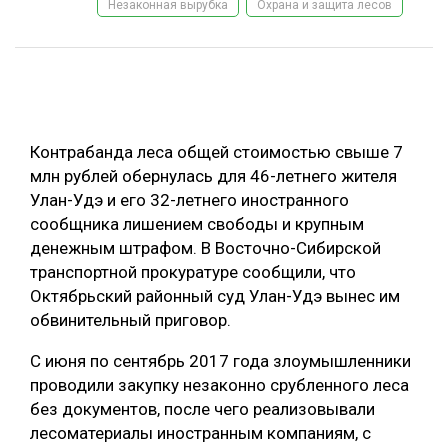
Незаконная вырубка
Охрана и защита лесов
ОБРАБОТКА ДРЕВЕСИНЫ
ЦИФРОВАЯ СРЕДА
РУБРИКИ
БИОЭНЕРГЕТИКА
ТЕМАТИЧЕСКИЕ ПРОЕКТЫ
ЛЕСОВОССТАНОВЛЕНИЕ И ЗАЩИТА
Контрабанда леса общей стоимостью свыше 7
ЛОГИСТИКА
млн рублей обернулась для 46-летнего жителя
ПОДБОРКИ СТАТЕЙ
Улан-Удэ и его 32-летнего иностранного
ПРОИЗВОДСТВО ДРЕВЕСНЫХ ПЛИТ
сообщника лишением свободы и крупным
ЦБП
денежным штрафом. В Восточно-Сибирской
транспортной прокуратуре сообщили, что
Октябрьский районный суд Улан-Удэ вынес им
КОМПЛЕКСНАЯ ПЕРЕРАБОТКА
обвинительный приговор.
ЛЕСОПИЛЕНИЕ
С июня по сентябрь 2017 года злоумышленники
ДЕРЕВЯННОЕ ДОМОСТРОЕНИЕ
проводили закупку незаконно срубленного леса
БЕЗОПАСНОЕ ПРОИЗВОДСТВО
без документов, после чего реализовывали
лесоматериалы иностранным компаниям, с
СОРТИРОВКА ДРЕВЕСИНЫ