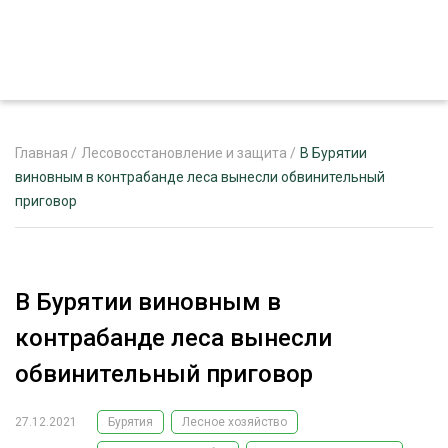
Главная
/
Лесовосстановление и защита
/
В Бурятии
виновным в контрабанде леса вынесли обвинительный
приговор
ЖУРНАЛ «ЛЕСНОЙ КОМПЛЕКС»
О ПРОЕКТЕ
РЕКЛАМОДАТЕЛЯМ
В Бурятии виновным в
контрабанде леса вынесли
обвинительный приговор
ЛЕСНОЕ ХОЗЯЙСТВО
ЭКСПЕРТНОЕ МНЕНИЕ
27.12.2021
Бурятия
Лесное хозяйство
ЛЕСОЗАГОТОВКА