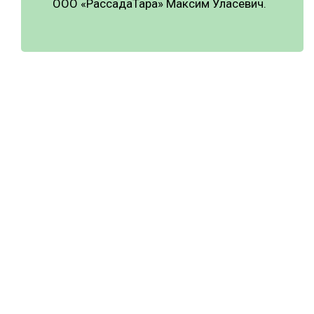
ООО «РассадаТара» Максим Уласевич.