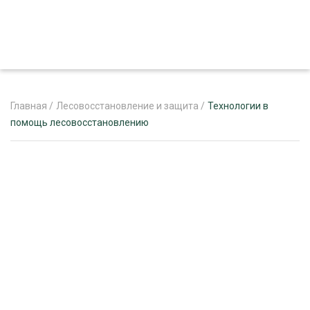
Главная
/
Лесовосстановление и защита
/
Технологии в
помощь лесовосстановлению
ЖУРНАЛ «ЛЕСНОЙ КОМПЛЕКС»
О ПРОЕКТЕ
РЕКЛАМОДАТЕЛЯМ
ЛЕСНОЕ ХОЗЯЙСТВО
ЭКСПЕРТНОЕ МНЕНИЕ
ЛЕСОЗАГОТОВКА