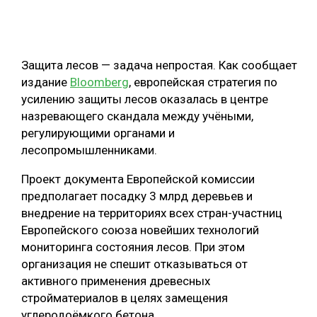
ОБРАБОТКА ДРЕВЕСИНЫ
ЦИФРОВАЯ СРЕДА
РУБРИКИ
Защита лесов — задача непростая. Как сообщает
БИОЭНЕРГЕТИКА
издание
Bloomberg
, европейская стратегия по
ТЕМАТИЧЕСКИЕ ПРОЕКТЫ
ЛЕСОВОССТАНОВЛЕНИЕ И ЗАЩИТА
усилению защиты лесов оказалась в центре
назревающего скандала между учёными,
ЛОГИСТИКА
регулирующими органами и
ПОДБОРКИ СТАТЕЙ
ПРОИЗВОДСТВО ДРЕВЕСНЫХ ПЛИТ
лесопромышленниками.
ЦБП
Проект документа Европейской комиссии
предполагает посадку 3 млрд деревьев и
КОМПЛЕКСНАЯ ПЕРЕРАБОТКА
внедрение на территориях всех стран-участниц
Европейского союза новейших технологий
ЛЕСОПИЛЕНИЕ
мониторинга состояния лесов. При этом
ДЕРЕВЯННОЕ ДОМОСТРОЕНИЕ
организация не спешит отказываться от
активного применения древесных
БЕЗОПАСНОЕ ПРОИЗВОДСТВО
стройматериалов в целях замещения
СОРТИРОВКА ДРЕВЕСИНЫ
углеродоёмкого бетона.