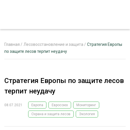
Главная
/
Лесовосстановление и защита
/
Стратегия Европы
по защите лесов терпит неудачу
ЖУРНАЛ «ЛЕСНОЙ КОМПЛЕКС»
О ПРОЕКТЕ
Стратегия Европы по защите лесов
РЕКЛАМОДАТЕЛЯМ
терпит неудачу
08.07.2021
Европа
Евросоюз
Мониторинг
Охрана и защита лесов
Экология
ЛЕСНОЕ ХОЗЯЙСТВО
ЭКСПЕРТНОЕ МНЕНИЕ
ЛЕСОЗАГОТОВКА