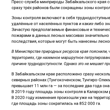
Пресс-служба минприроды Забайкальского края со
ЛЕСОВОССТАНОВЛЕНИЕ И ЗАЩИТА
СУШКА ДР
сразу трёх районов были сокращены зоны контро
ЛОГИСТИКА
МЕБЕЛЬНОЕ 
Зоны контроля включают в себя труднодоступные
ПРОИЗВОДСТВО ДРЕВЕСНЫХ ПЛИТ
удалённые от населённых пунктов и каких-либо з
Зачастую предполагаемые финансовые и техничес
ЦБП
пожарами в данных лесных массивах значительн
последствия, которые могут быть нанесены лесно
ЭКСПЕРТНОЕ МНЕНИЕ
В
Министерстве
природных
ресурсов
края
пояснили
,
территориях
,
где
наземное
маршрутное
патрулирован
причине
труднодоступности
.
Однако
это
не
мешает
пр
В Забайкальском крае расположено сразу нескольк
северных районах (Тунгокоченском, Тунгиро-Олек
превышает 11 млн га — за последние два года она
В 2019 году площадь зоны контроля в Каларском 
В 2020 году изменения произошли уже на террито
где площадь зоны сократилась на 852 000 га.