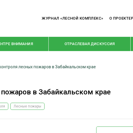
ЖУРНАЛ «ЛЕСНОЙ КОМПЛЕКС»
О ПРОЕКТЕ
ЕНТРЕ ВНИМАНИЯ
ОТРАСЛЕВАЯ ДИСКУССИЯ
контроля лесных пожаров в Забайкальском крае
РУБРИКИ
Я ПЕРЕРАБОТКА
НОВОСТИ
 пожаров в Забайкальском крае
Е
КРУПНЫМ ПЛАНОМ
ОЕ ДОМОСТРОЕНИЕ
ВЗГЛЯД ИЗНУТРИ
оля
Лесные пожары
 ПРОИЗВОДСТВО
В ЦЕНТРЕ ВНИМАНИЯ
 ДРЕВЕСИНЫ
ПРЕДПРИЯТИЯ ЛПК