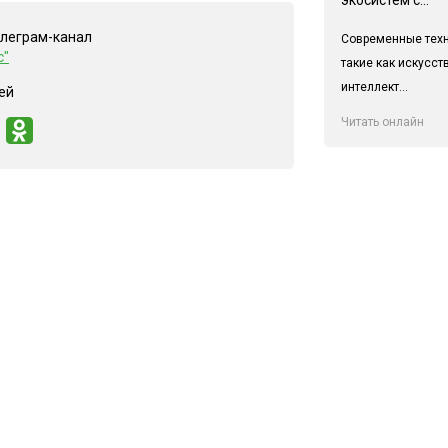
елеграм-канал
Современные техн
с"
такие как искусс
интеллект...
ей
Читать онлайн