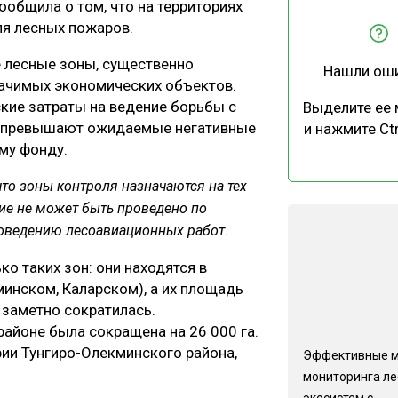
общила о том, что на территориях
ЕВЕСИНЫ
РЫНОК
ля лесных пожаров.
ПРОИЗВОДСТВО
ТЕХНОЛОГИИ
 лесные зоны, существенно
Нашли ош
ОТРАСЛЕВАЯ ДИСКУССИЯ
начимых экономических объектов.
кие затраты на ведение борьбы с
Выделите ее
о превышают ожидаемые негативные
и нажмите Ctr
му фонду.
что
зоны
контроля
назначаются
на
тех
ие
не
может
быть
проведено
по
КАЛЕНДАРЬ ВЫСТАВОК
.
оведению
лесоавиационных
работ
о таких зон: они находятся в
минском, Каларском), а их площадь
 заметно сократилась.
районе была сокращена на 26 000 га.
рии Тунгиро-Олекминского района,
Эффективные 
мониторинга л
экосистем с...