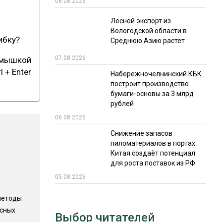
08.08.2026
РЫНКИ СБЫТА
Лесной экспорт из
Вологодской области в
В УСЛОВИЯХ САНКЦИЙ
ибку?
Среднюю Азию растёт
07.08.2026
 мышкой
l + Enter
Набережночелнинский КБК
построит производство
бумаги-основы за 3 млрд
рублей
06.08.2026
ИТОГИ МЕРОПРИЯТИЙ
Снижение запасов
пиломатериалов в портах
Китая создаёт потенциал
для роста поставок из РФ
05.08.2026
методы
есных
Выбор читателей