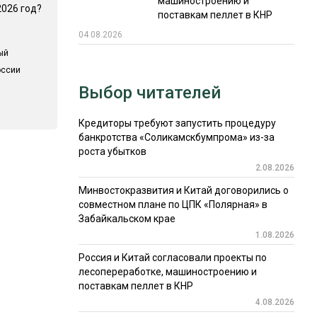
машиностроению и
2026 год?
поставкам пеллет в КНР
04.08.2026
ый
оссии
Выбор читателей
Кредиторы требуют запустить процедуру
банкротства «Соликамскбумпрома» из-за
роста убытков
2.08.2026
Минвостокразвития и Китай договорились о
совместном плане по ЦПК «Полярная» в
Забайкальском крае
1.08.2026
Россия и Китай согласовали проекты по
лесопереработке, машиностроению и
поставкам пеллет в КНР
4.08.2026