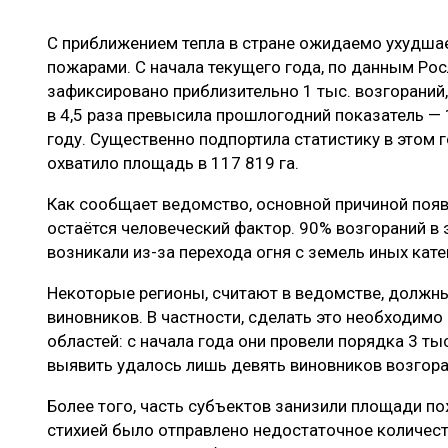
ЛЕСОВОССТАНОВЛЕНИЕ И ЗАЩИТА
СУШКА ДР
С приближением тепла в стране ожидаемо ухудша
ЛОГИСТИКА
МЕБЕЛЬНОЕ 
пожарами. С начала текущего года, по данным Рос
ПРОИЗВОДСТВО ДРЕВЕСНЫХ ПЛИТ
зафиксировано приблизительно 1 тыс. возгораний,
в 4,5 раза превысила прошлогодний показатель — 1
ЦБП
году. Существенно подпортила статистику в этом г
охватило площадь в 117 819 га.
ЭКСПЕРТНОЕ МНЕНИЕ
Как сообщает ведомство, основной причиной поя
остаётся человеческий фактор. 90% возгораний в э
возникали из-за перехода огня с земель иных кате
Некоторые регионы, считают в ведомстве, должн
виновников. В частности, сделать это необходимо
областей: с начала года они провели порядка 3 т
выявить удалось лишь девять виновников возгора
Более того, часть субъектов занизили площади пож
стихией было отправлено недостаточное количест