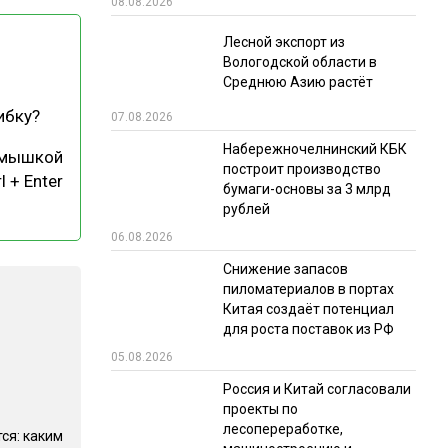
08.08.2026
РЫНКИ СБЫТА
Лесной экспорт из
Вологодской области в
В УСЛОВИЯХ САНКЦИЙ
Среднюю Азию растёт
ибку?
07.08.2026
Набережночелнинский КБК
 мышкой
построит производство
l + Enter
бумаги-основы за 3 млрд
рублей
06.08.2026
ИТОГИ МЕРОПРИЯТИЙ
Снижение запасов
пиломатериалов в портах
Китая создаёт потенциал
для роста поставок из РФ
05.08.2026
Россия и Китай согласовали
проекты по
лесопереработке,
ся: каким