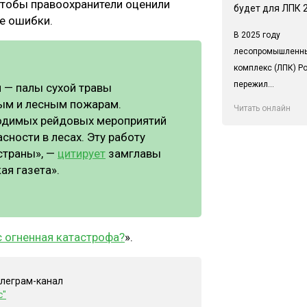
 чтобы правоохранители оценили
будет для ЛПК 
е ошибки.
В 2025 году
лесопромышленн
комплекс (ЛПК) Р
пережил...
 — палы сухой травы
ым и лесным пожарам.
Читать онлайн
водимых рейдовых мероприятий
ности в лесах. Эту работу
страны», —
ци
т
ирует
замглавы
ая газета».
 огненная катастрофа?
».
елеграм-канал
с"