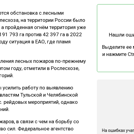
ЕВЕСИНЫ
РЫНОК
ется обстановка с лесными
ПРОИЗВОДСТВО
ТЕХНОЛОГИИ
лесхоза, на территории России было
ОТРАСЛЕВАЯ ДИСКУССИЯ
 а пройденная огнём территория уже
91 793 га против 42 397 га в 2022
Нашли ош
оду ситуация в ЕАО, где пламя
Выделите ее
и нажмите Ctr
вления лесных пожаров по-прежнему
том году, отметили в Рослесхозе,
КАЛЕНДАРЬ ВЫСТАВОК
горий.
ы усилить работу по выявлению
 властям Тульской и Челябинской
ыс. рейдовых мероприятий, однако
ний.
аров, в связи с чем на борьбу со
во сил. Федеральное агентство
На ошибках учат