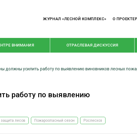
ЖУРНАЛ «ЛЕСНОЙ КОМПЛЕКС»
О ПРОЕКТЕ
ЕНТРЕ ВНИМАНИЯ
ОТРАСЛЕВАЯ ДИСКУССИЯ
оны должны усилить работу по выявлению виновников лесных пож
РУБРИКИ
Я ПЕРЕРАБОТКА
НОВОСТИ
ить работу по выявлению
Е
КРУПНЫМ ПЛАНОМ
ОЕ ДОМОСТРОЕНИЕ
ВЗГЛЯД ИЗНУТРИ
 ПРОИЗВОДСТВО
В ЦЕНТРЕ ВНИМАНИЯ
 защита лесов
Пожароопасный сезон
Рослесхоз
 ДРЕВЕСИНЫ
ПРЕДПРИЯТИЯ ЛПК