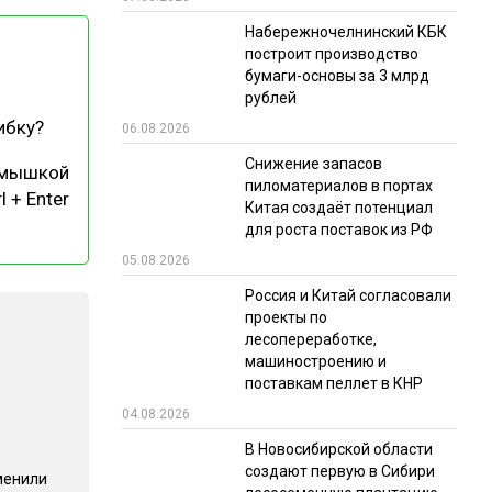
Набережночелнинский КБК
РЫНКИ СБЫТА
построит производство
В УСЛОВИЯХ САНКЦИЙ
бумаги-основы за 3 млрд
рублей
ибку?
06.08.2026
Снижение запасов
 мышкой
пиломатериалов в портах
l + Enter
Китая создаёт потенциал
для роста поставок из РФ
05.08.2026
ИТОГИ МЕРОПРИЯТИЙ
Россия и Китай согласовали
проекты по
лесопереработке,
машиностроению и
поставкам пеллет в КНР
04.08.2026
В Новосибирской области
создают первую в Сибири
менили