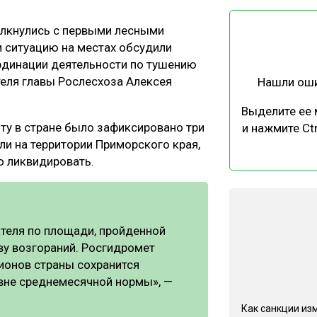
ЕВЕСИНЫ
РЫНОК
олкнулись с первыми лесными
ПРОИЗВОДСТВО
ТЕХНОЛОГИИ
 ситуацию на местах обсудили
ОТРАСЛЕВАЯ ДИСКУССИЯ
рдинации деятельности по тушению
еля главы Рослесхоза Алексея
Нашли ош
Выделите ее
ту в стране было зафиксировано три
и нажмите Ctr
ли на территории Приморского края,
о ликвидировать.
КАЛЕНДАРЬ ВЫСТАВОК
теля по площади, пройденной
ву возгораний. Росгидромет
гионов страны сохранится
овне среднемесячной нормы», —
Как санкции из