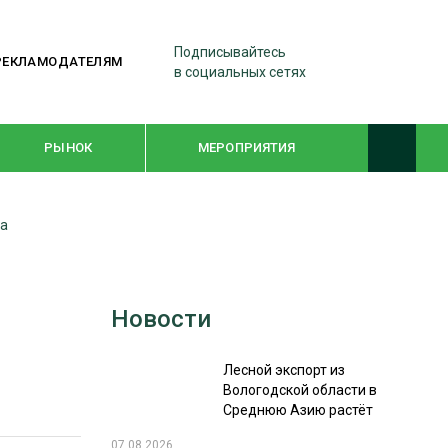
Подписывайтесь
РЕКЛАМОДАТЕЛЯМ
в социальных сетях
РЫНОК
МЕРОПРИЯТИЯ
да
ТЕМАТИЧЕСКИЕ ПРОЕКТЫ
ЛЕСДРЕВМАШ 2022
Новости
WOODEX-2021
Лесной экспорт из
ПОДБОРКИ СТАТЕЙ
Вологодской области в
Среднюю Азию растёт
СУШКА ДРЕВЕСИНЫ
07.08.2026