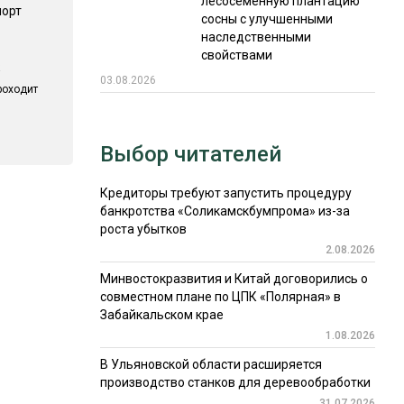
лесосеменную плантацию
порт
сосны с улучшенными
наследственными
свойствами
03.08.2026
роходит
Выбор читателей
Кредиторы требуют запустить процедуру
банкротства «Соликамскбумпрома» из-за
роста убытков
2.08.2026
Минвостокразвития и Китай договорились о
совместном плане по ЦПК «Полярная» в
Забайкальском крае
1.08.2026
В Ульяновской области расширяется
производство станков для деревообработки
31.07.2026