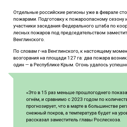
ЛЕСОВОССТАНОВЛЕНИЕ И ЗАЩИТА
СУШКА ДР
Отдельные российские регионы уже в феврале ст
ЛОГИСТИКА
МЕБЕЛЬНОЕ 
пожарами. Подготовку к пожароопасному сезону и
ПРОИЗВОДСТВО ДРЕВЕСНЫХ ПЛИТ
участники заседания Федерального штаба по коо
лесных пожаров под председательством заместит
ЦБП
Венглинского.
По словам г-на Венглинского, к настоящему момен
ЭКСПЕРТНОЕ МНЕНИЕ
возгорания на площади 127 га: два пожара возник
один — в Республике Крым. Огонь удалось успешн
«Это в 15 раз меньше прошлогоднего показа
огнём, и сравнимо с 2023 годом по количест
прогнозирует, что в марте в большинстве ре
снежный покров, а температура будет на ур
рассказал заместитель главы Рослесхоза.