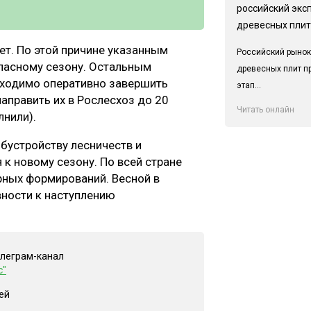
российский экс
древесных плит
ет. По этой причине указанным
Российский рынок
опасному сезону. Остальным
древесных плит п
бходимо оперативно завершить
этап...
править их в Рослесхоз до 20
Читать онлайн
лнили).
бустройству лесничеств и
к новому сезону. По всей стране
рных формирований. Весной в
вности к наступлению
елеграм-канал
с"
ей