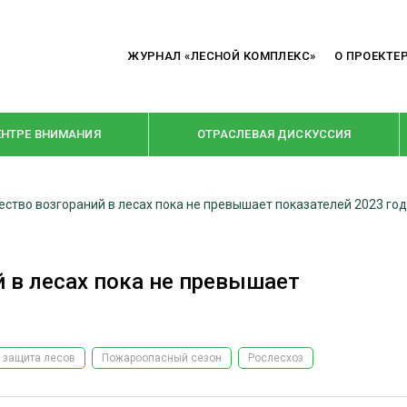
ЖУРНАЛ «ЛЕСНОЙ КОМПЛЕКС»
О ПРОЕКТЕ
ЕНТРЕ ВНИМАНИЯ
ОТРАСЛЕВАЯ ДИСКУССИЯ
ество возгораний в лесах пока не превышает показателей 2023 го
РУБРИКИ
Я ПЕРЕРАБОТКА
НОВОСТИ
й в лесах пока не превышает
Е
КРУПНЫМ ПЛАНОМ
ОЕ ДОМОСТРОЕНИЕ
ВЗГЛЯД ИЗНУТРИ
 ПРОИЗВОДСТВО
В ЦЕНТРЕ ВНИМАНИЯ
 защита лесов
Пожароопасный сезон
Рослесхоз
 ДРЕВЕСИНЫ
ПРЕДПРИЯТИЯ ЛПК