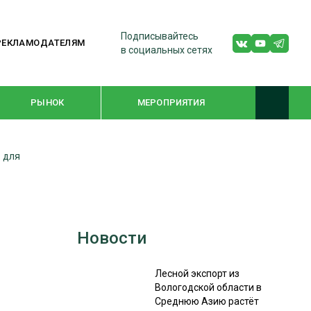
Подписывайтесь
РЕКЛАМОДАТЕЛЯМ
в социальных сетях
РЫНОК
МЕРОПРИЯТИЯ
 для
ТЕМАТИЧЕСКИЕ ПРОЕКТЫ
ЛЕСДРЕВМАШ 2022
WOODEX-2021
Новости
ПОДБОРКИ СТАТЕЙ
Лесной экспорт из
Вологодской области в
Среднюю Азию растёт
СУШКА ДРЕВЕСИНЫ