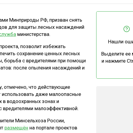
ЕВЕСИНЫ
РЫНОК
ПРОИЗВОДСТВО
ТЕХНОЛОГИИ
ами Минприроды РФ, призван снять
ОТРАСЛЕВАЯ ДИСКУССИЯ
дов для защиты лесных насаждений
служба
министерства.
Нашли ош
проекта, позволит избежать
спечить сохранение ценных лесных
Выделите ее
ы, борьба с вредителями при помощи
и нажмите Ctr
атов: после опыления насаждений и
КАЛЕНДАРЬ ВЫСТАВОК
у, отмечено, что действующие
т использовать даже малоопасные
 в водоохранных зонах и
 с вредителями малоэффективной.
вители Минсельхоза России,
нт
размещён
на портале проектов