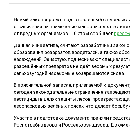
ЛЕСОВОССТАНОВЛЕНИЕ И ЗАЩИТА
СУШКА ДР
ЛОГИСТИКА
МЕБЕЛЬНОЕ 
Новый законопроект, подготовленный специалист
ПРОИЗВОДСТВО ДРЕВЕСНЫХ ПЛИТ
ограничения на применение малоопасных пестици
от вредных организмов. Об этом сообщает
пресс-
ЦБП
Данная инициатива, считают разработчики законо
образования резерватов вредителей, а также обе
ЭКСПЕРТНОЕ МНЕНИЕ
насаждений. Зачастую, подчёркивают специалист
разрешённых препаратов не даёт весомых результ
сельхозугодий насекомые возвращаются снова.
В пояснительной записке, прилагаемой к документ
сегодня законодательные ограничения запрещаю
пестициды в целях защиты лесов, произрастающих
лесопарковых зелёных поясах, что делает борьбу
Участие в подготовке документа приняли предста
Роспотребнадзора и Россельхознадзора. Докуме