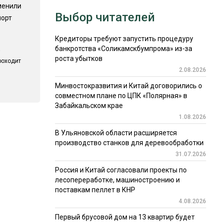
менили
Выбор читателей
порт
Кредиторы требуют запустить процедуру
банкротства «Соликамскбумпрома» из-за
роста убытков
роходит
2.08.2026
Минвостокразвития и Китай договорились о
совместном плане по ЦПК «Полярная» в
Забайкальском крае
1.08.2026
В Ульяновской области расширяется
производство станков для деревообработки
31.07.2026
Россия и Китай согласовали проекты по
лесопереработке, машиностроению и
поставкам пеллет в КНР
4.08.2026
Первый брусовой дом на 13 квартир будет