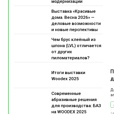
модернизации
Выставка «Красивые
дома. Весна 2026» —
деловые возможности
и новые перспективы
Чем брус клеёный из
шпона (LVL) отличается
от других
пиломатериалов?
П
Итоги выставки
д
Woodex 2025
Д
Современные
э
абразивные решения
для производства: БАЗ
на WOODEX 2025
24