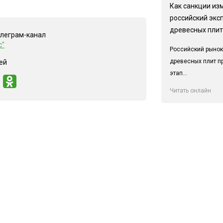
Как санкции из
российский экс
древесных плит
елеграм-канал
с"
Российский рынок
древесных плит п
ей
этап...
Читать онлайн