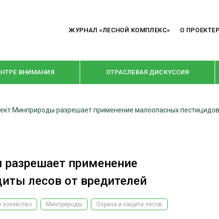
ЖУРНАЛ «ЛЕСНОЙ КОМПЛЕКС»
О ПРОЕКТЕ
ЕНТРЕ ВНИМАНИЯ
ОТРАСЛЕВАЯ ДИСКУССИЯ
ект Минприроды разрешает применение малоопасных пестицидов
РУБРИКИ
Я ПЕРЕРАБОТКА
НОВОСТИ
Е
КРУПНЫМ ПЛАНОМ
 разрешает применение
ОЕ ДОМОСТРОЕНИЕ
ВЗГЛЯД ИЗНУТРИ
иты лесов от вредителей
 ПРОИЗВОДСТВО
В ЦЕНТРЕ ВНИМАНИЯ
 хозяйство
Минприроды
Охрана и защита лесов
 ДРЕВЕСИНЫ
ПРЕДПРИЯТИЯ ЛПК