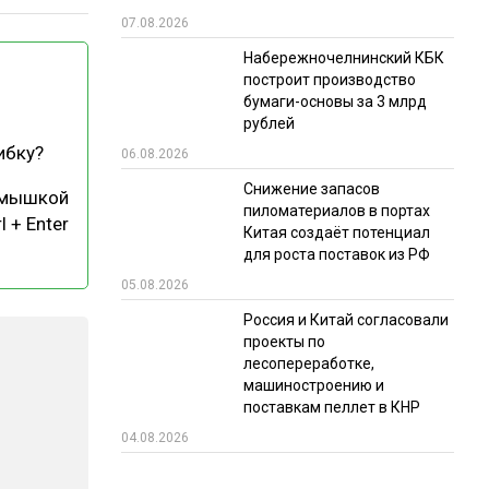
07.08.2026
РЫНКИ СБЫТА
Набережночелнинский КБК
В УСЛОВИЯХ САНКЦИЙ
построит производство
бумаги-основы за 3 млрд
рублей
ибку?
06.08.2026
Снижение запасов
 мышкой
пиломатериалов в портах
l + Enter
Китая создаёт потенциал
для роста поставок из РФ
ИТОГИ МЕРОПРИЯТИЙ
05.08.2026
Россия и Китай согласовали
проекты по
лесопереработке,
машиностроению и
поставкам пеллет в КНР
04.08.2026