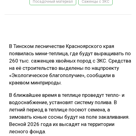
Посадочный материал
Саженцы с ЗКС
ОБРАБОТКА ДРЕВЕСИНЫ
ЦИФРОВАЯ СРЕДА
РУБРИКИ
БИОЭНЕРГЕТИКА
ТЕМАТИЧЕСКИЕ ПРОЕКТЫ
ЛЕСОВОССТАНОВЛЕНИЕ И ЗАЩИТА
В Тинском лесничестве Красноярского края
ЛОГИСТИКА
появилась мини-теплица, где будут выращивать по
ПОДБОРКИ СТАТЕЙ
260 тыс. саженцев хвойных пород с ЗКС. Средства
ПРОИЗВОДСТВО ДРЕВЕСНЫХ ПЛИТ
на её строительство выделены по нацпроекту
ЦБП
«Экологическое благополучие», сообщили в
краевом минприроды.
КОМПЛЕКСНАЯ ПЕРЕРАБОТКА
В ближайшее время в теплице проведут тепло- и
ЛЕСОПИЛЕНИЕ
водоснабжение, установят систему полива. В
летний период в теплице посеют семена, а
ДЕРЕВЯННОЕ ДОМОСТРОЕНИЕ
зимовать юные сосны будут на поле закаливания.
БЕЗОПАСНОЕ ПРОИЗВОДСТВО
Весной 2026 года их высадят на территории
лесного фонда.
СОРТИРОВКА ДРЕВЕСИНЫ