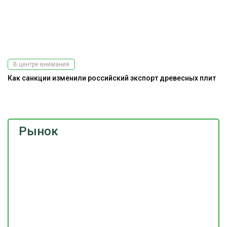
В центре внимания
Как санкции изменили российский экспорт древесных плит
Э
ис
Рынок