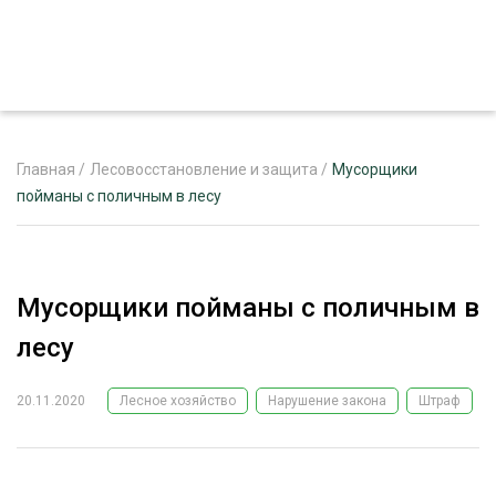
Главная
/
Лесовосстановление и защита
/
Мусорщики
пойманы с поличным в лесу
ЖУРНАЛ «ЛЕСНОЙ КОМПЛЕКС»
О ПРОЕКТЕ
Мусорщики пойманы с поличным в
РЕКЛАМОДАТЕЛЯМ
лесу
20.11.2020
Лесное хозяйство
Нарушение закона
Штраф
ЛЕСНОЕ ХОЗЯЙСТВО
ЭКСПЕРТНОЕ МНЕНИЕ
ЛЕСОЗАГОТОВКА