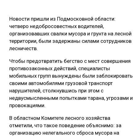
ОБРАБОТКА ДРЕВЕСИНЫ
Новости пришли из Подмосковной области:
ЦИФРОВАЯ СРЕДА
РУБРИКИ
четверо недобросовестных водителей,
БИОЭНЕРГЕТИКА
организовавших свалки мусора и грунта на лесной
ТЕМАТИЧЕСКИЕ ПРОЕКТЫ
территории, были задержаны силами сотрудников
ЛЕСОВОССТАНОВЛЕНИЕ И ЗАЩИТА
лесничеств.
ЛОГИСТИКА
ПОДБОРКИ СТАТЕЙ
Чтобы предотвратить бегство с мест совершения
ПРОИЗВОДСТВО ДРЕВЕСНЫХ ПЛИТ
противозаконных действий, специалисты
ЦБП
мобильных групп вынуждены были заблокировать
своими автомобилями грузовой транспорт
нарушителей, столкнувшись при этом с
КОМПЛЕКСНАЯ ПЕРЕРАБОТКА
недвусмысленными попытками тарана, угрозами и
ЛЕСОПИЛЕНИЕ
провокациями.
ДЕРЕВЯННОЕ ДОМОСТРОЕНИЕ
В областном Комитете лесного хозяйства
отметили, что такое поведение объяснимо: за
БЕЗОПАСНОЕ ПРОИЗВОДСТВО
организацию нелегального сброса мусора на
СОРТИРОВКА ДРЕВЕСИНЫ