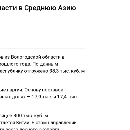
бласти в Среднюю Азию
в из Вологодской области в
рошлого года. По данным
спублику отгружено 38,3 тыс. куб. м
ые партии. Основу поставок
ных долях — 17,9 тыс. и 17,4 тыс.
цев 800 тыс. куб. м
аётся Китай. В этом направлении
ти всего лесного экспорта.