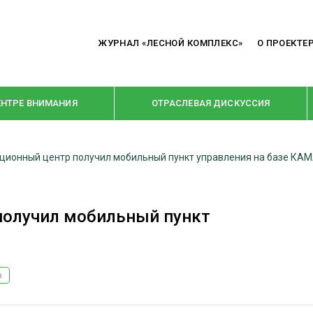
ЖУРНАЛ «ЛЕСНОЙ КОМПЛЕКС»
О ПРОЕКТЕ
ЕНТРЕ ВНИМАНИЯ
ОТРАСЛЕВАЯ ДИСКУССИЯ
ционный центр получил мобильный пункт управления на базе КА
РУБРИКИ
Я ПЕРЕРАБОТКА
НОВОСТИ
получил мобильный пункт
Е
КРУПНЫМ ПЛАНОМ
ОЕ ДОМОСТРОЕНИЕ
ВЗГЛЯД ИЗНУТРИ
 ПРОИЗВОДСТВО
В ЦЕНТРЕ ВНИМАНИЯ
а
 ДРЕВЕСИНЫ
ПРЕДПРИЯТИЯ ЛПК