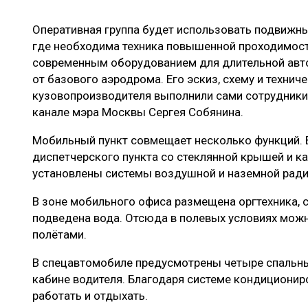
ЛЕСОВОССТАНОВЛЕНИЕ И ЗАЩИТА
СУШКА ДР
Оперативная группа будет использовать подвижны
ЛОГИСТИКА
МЕБЕЛЬНОЕ 
где необходима техника повышенной проходимос
ПРОИЗВОДСТВО ДРЕВЕСНЫХ ПЛИТ
современным оборудованием для длительной ав
от базового аэродрома. Его эскиз, схему и технич
ЦБП
кузовопроизводителя выполнили сами сотрудники 
канале мэра Москвы Сергея Собянина.
ЭКСПЕРТНОЕ МНЕНИЕ
Мобильный пункт совмещает несколько функций.
диспетчерского пункта со стеклянной крышей и к
установлены системы воздушной и наземной ради
В зоне мобильного офиса размещена оргтехника, с
подведена вода. Отсюда в полевых условиях можн
полётами.
В спецавтомобиле предусмотрены четыре спальны
кабине водителя. Благодаря системе кондиционир
работать и отдыхать.