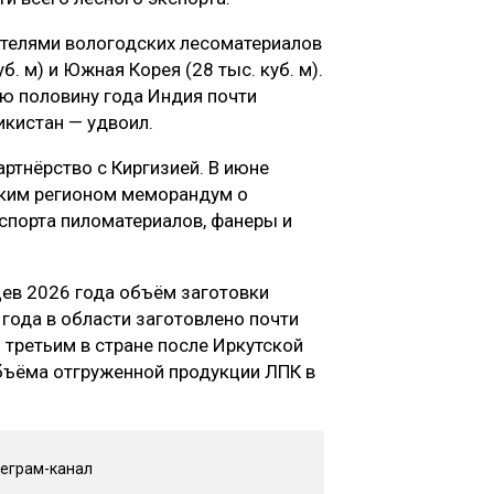
телями вологодских лесоматериалов
уб. м) и Южная Корея (28 тыс. куб. м).
ую половину года Индия почти
икистан — удвоил.
ртнёрство с Киргизией. В июне
ским регионом меморандум о
спорта пиломатериалов, фанеры и
цев 2026 года объём заготовки
 года в области заготовлено почти
л третьим в стране после Иркутской
объёма отгруженной продукции ЛПК в
леграм-канал
"