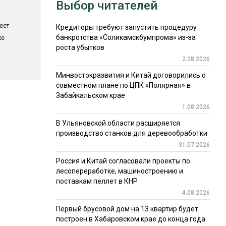
Выбор читателей
еет
Кредиторы требуют запустить процедуру
банкротства «Соликамскбумпрома» из-за
ке
роста убытков
2.08.2026
Минвостокразвития и Китай договорились о
совместном плане по ЦПК «Полярная» в
Забайкальском крае
1.08.2026
В Ульяновской области расширяется
производство станков для деревообработки
31.07.2026
Россия и Китай согласовали проекты по
лесопереработке, машиностроению и
поставкам пеллет в КНР
4.08.2026
Первый брусовой дом на 13 квартир будет
построен в Хабаровском крае до конца года