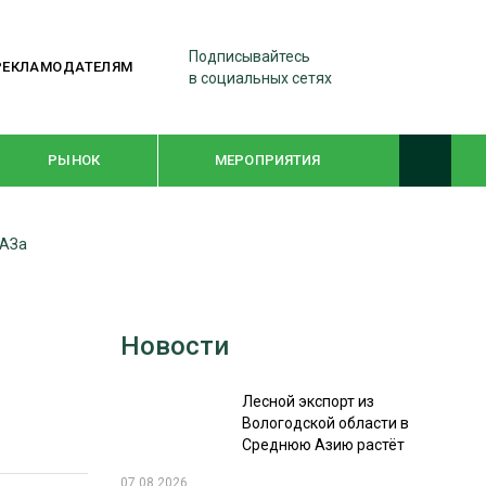
Подписывайтесь
РЕКЛАМОДАТЕЛЯМ
в социальных сетях
РЫНОК
МЕРОПРИЯТИЯ
МАЗа
ТЕМАТИЧЕСКИЕ ПРОЕКТЫ
ЛЕСДРЕВМАШ 2022
Новости
WOODEX-2021
Лесной экспорт из
ПОДБОРКИ СТАТЕЙ
Вологодской области в
Среднюю Азию растёт
СУШКА ДРЕВЕСИНЫ
07.08.2026