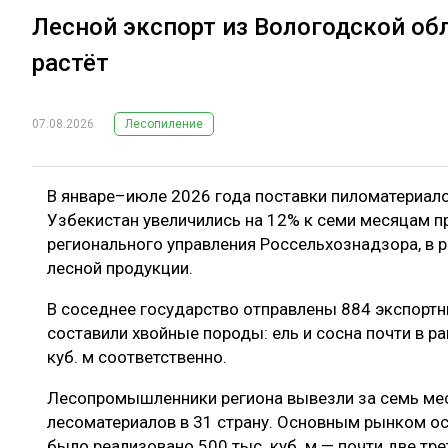
Лесной экспорт из Вологодской о
растёт
07.08.2026
Лесопиление
В январе–июле 2026 года поставки пиломатериало
Узбекистан увеличились на 12% к семи месяцам п
регионального управления Россельхознадзора, в ре
лесной продукции.
В соседнее государство отправлены 884 экспортн
составили хвойные породы: ель и сосна почти в рав
куб. м соответственно.
Лесопромышленники региона вывезли за семь меся
лесоматериалов в 31 страну. Основным рынком ост
было реализовано 500 тыс. куб. м — почти две тре