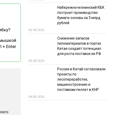
Набережночелнинский КБК
РЫНКИ СБЫТА
построит производство
В УСЛОВИЯХ САНКЦИЙ
бумаги-основы за 3 млрд
рублей
ибку?
06.08.2026
Снижение запасов
 мышкой
пиломатериалов в портах
l + Enter
Китая создаёт потенциал
для роста поставок из РФ
05.08.2026
ИТОГИ МЕРОПРИЯТИЙ
Россия и Китай согласовали
проекты по
лесопереработке,
машиностроению и
поставкам пеллет в КНР
04.08.2026
сного