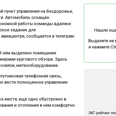
ЕВЕСИНЫ
РЫНОК
й пункт управления на бездорожье,
ПРОИЗВОДСТВО
ТЕХНОЛОГИИ
ти. Автомобиль оснащён
ОТРАСЛЕВАЯ ДИСКУССИЯ
тономной работы команды вдалеке
еское задание для
Нашли ош
авиацентра, сообщается в телеграм-
Выделите ее
и нажмите Ctr
 В нём выделено помещение
амерами кругового обзора. Здесь
КАЛЕНДАРЬ ВЫСТАВОК
освязи, метеооборудование.
путниковая телефонная связь,
о вести полноценное управление
х места, ещё одно обустроено в
ования и отопления в нём комфортно
ЭКГ-рейтинг ле