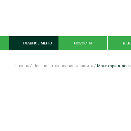
ГЛАВНОЕ МЕНЮ
НОВОСТИ
В Ц
Главная
/
Лесовосстановление и защита
/
Мониторинг лесн
ЛЕСНОЕ ХОЗЯЙСТВО
КОМПЛЕКСНА
ЛЕСОЗАГОТОВКА
ЛЕСОПИЛЕНИ
ОБРАБОТКА ДРЕВЕСИНЫ
ДЕРЕВЯНН
ЦИФРОВАЯ СРЕДА
БЕЗОПАСНОЕ
БИОЭНЕРГЕТИКА
СОРТИРОВКА