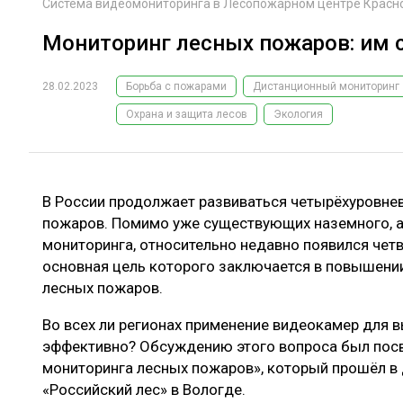
Система видеомониторинга в Лесопожарном центре Красноя
Мониторинг лесных пожаров: им с
28.02.2023
Борьба с пожарами
Дистанционный мониторинг
Охрана и защита лесов
Экология
В России продолжает развиваться четырёхуровне
пожаров. Помимо уже существующих наземного, а
мониторинга, относительно недавно появился чет
основная цель которого заключается в повышени
лесных пожаров.
Во всех ли регионах применение видеокамер для 
эффективно? Обсуждению этого вопроса был пос
мониторинга лесных пожаров», который прошёл в
«Российский лес» в Вологде.