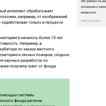
ЭКГ-рейтинг не им
отношения к оцен
ный интеллект обрабатывает
активности...
похожих, например, от изображений
Читать онлайн
р задействован только в процессе
ниторинга началось более 10 лет
тивность. Например, в
кубатора по заказу местного
ониторинга лесных пожаров, сходное
ля научных разработок по
ания получила грант от фонда
с помощью системы
есного фонда региона.