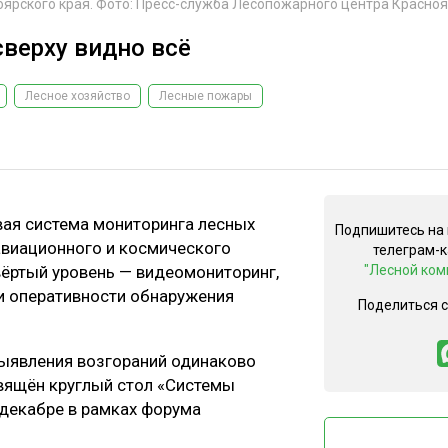
рского края. Фото: Пресс-служба Лесопожарного центра Красноя
верху видно всё
Лесное хозяйство
Лесные пожары
вая система мониторинга лесных
Подпишитесь на
виационного и космического
телеграм-
вёртый уровень — видеомониторинг,
"Лесной ком
и оперативности обнаружения
Поделиться 
выявления возгораний одинаково
вящён круглый стол «Системы
 декабре в рамках форума