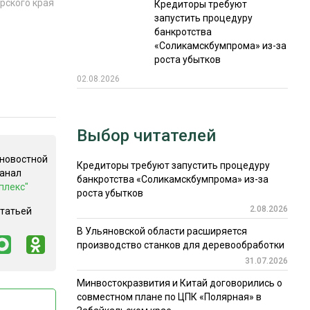
рского края
Кредиторы требуют
запустить процедуру
банкротства
«Соликамскбумпрома» из-за
роста убытков
02.08.2026
Выбор читателей
 новостной
Кредиторы требуют запустить процедуру
канал
банкротства «Соликамскбумпрома» из-за
плекс"
роста убытков
2.08.2026
статьей
В Ульяновской области расширяется
производство станков для деревообработки
31.07.2026
Минвостокразвития и Китай договорились о
совместном плане по ЦПК «Полярная» в