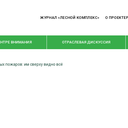
ЖУРНАЛ «ЛЕСНОЙ КОМПЛЕКС»
О ПРОЕКТЕ
ЕНТРЕ ВНИМАНИЯ
ОТРАСЛЕВАЯ ДИСКУССИЯ
ых пожаров: им сверху видно всё
РУБРИКИ
Я ПЕРЕРАБОТКА
НОВОСТИ
Е
КРУПНЫМ ПЛАНОМ
ОЕ ДОМОСТРОЕНИЕ
ВЗГЛЯД ИЗНУТРИ
 ПРОИЗВОДСТВО
В ЦЕНТРЕ ВНИМАНИЯ
 ДРЕВЕСИНЫ
ПРЕДПРИЯТИЯ ЛПК