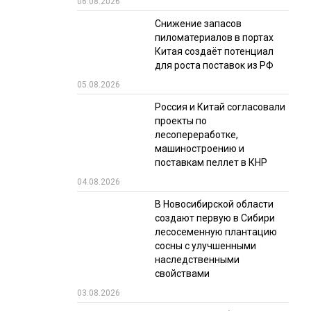
06.08.2026
РЫНКИ СБЫТА
Снижение запасов
пиломатериалов в портах
В УСЛОВИЯХ САНКЦИЙ
Китая создаёт потенциал
для роста поставок из РФ
05.08.2026
Россия и Китай согласовали
проекты по
лесопереработке,
машиностроению и
поставкам пеллет в КНР
ИТОГИ МЕРОПРИЯТИЙ
04.08.2026
В Новосибирской области
создают первую в Сибири
лесосеменную плантацию
сосны с улучшенными
наследственными
свойствами
03.08.2026