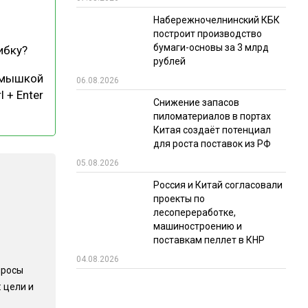
Набережночелнинский КБК
РЫНКИ СБЫТА
построит производство
В УСЛОВИЯХ САНКЦИЙ
бумаги-основы за 3 млрд
ибку?
рублей
 мышкой
06.08.2026
l + Enter
Снижение запасов
пиломатериалов в портах
Китая создаёт потенциал
для роста поставок из РФ
05.08.2026
ИТОГИ МЕРОПРИЯТИЙ
Россия и Китай согласовали
проекты по
лесопереработке,
машиностроению и
поставкам пеллет в КНР
04.08.2026
просы
 цели и