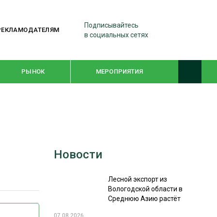
Подписывайтесь
РЕКЛАМОДАТЕЛЯМ
в социальных сетях
РЫНОК
МЕРОПРИЯТИЯ
ТЕМАТИЧЕСКИЕ ПРОЕКТЫ
ЛЕСДРЕВМАШ 2022
Новости
WOODEX-2021
Лесной экспорт из
ПОДБОРКИ СТАТЕЙ
Вологодской области в
Среднюю Азию растёт
СУШКА ДРЕВЕСИНЫ
07.08.2026