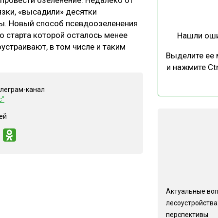
 провести озеленение. Недалеко от
ЕВЕСИНЫ
РЫНОК
язки, «высадили» десятки
убы. Новый способ псевдоозеленения
ПРОИЗВОДСТВО
ТЕХНОЛОГИИ
о старта которой осталось менее
Нашли ош
ОТРАСЛЕВАЯ ДИСКУССИЯ
устраивают, в том числе и таким
Выделите ее
и нажмите Ctr
елеграм-канал
с"
ей
КАЛЕНДАРЬ ВЫСТАВОК
Актуальные во
лесоустройства:
перспективы