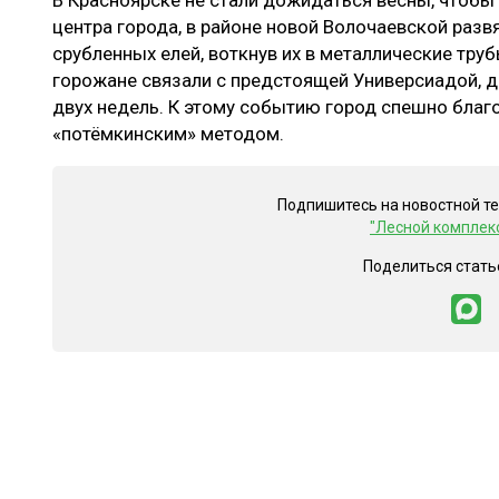
В Красноярске не стали дожидаться весны, чтобы
ЛЕСОВОССТАНОВЛЕНИЕ И ЗАЩИТА
СУШКА ДР
центра города, в районе новой Волочаевской разв
срубленных елей, воткнув их в металлические тр
ЛОГИСТИКА
МЕБЕЛЬНОЕ 
горожане связали с предстоящей Универсиадой, д
ПРОИЗВОДСТВО ДРЕВЕСНЫХ ПЛИТ
двух недель. К этому событию город спешно благо
«потёмкинским» методом.
ЦБП
Подпишитесь на новостной т
ЭКСПЕРТНОЕ МНЕНИЕ
"Лесной комплек
Поделиться стать