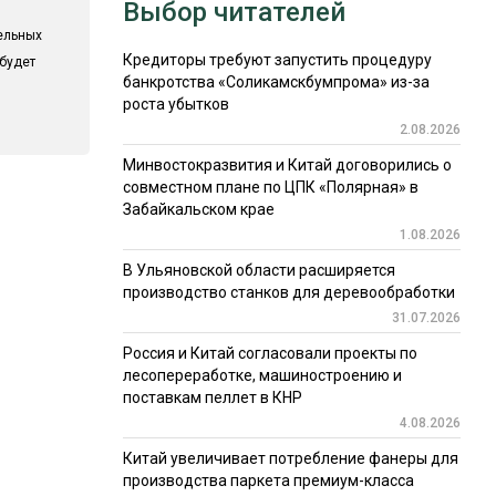
Выбор читателей
ельных
Кредиторы требуют запустить процедуру
 будет
банкротства «Соликамскбумпрома» из-за
роста убытков
2.08.2026
Минвостокразвития и Китай договорились о
совместном плане по ЦПК «Полярная» в
Забайкальском крае
1.08.2026
В Ульяновской области расширяется
производство станков для деревообработки
31.07.2026
Россия и Китай согласовали проекты по
лесопереработке, машиностроению и
поставкам пеллет в КНР
4.08.2026
Китай увеличивает потребление фанеры для
производства паркета премиум-класса