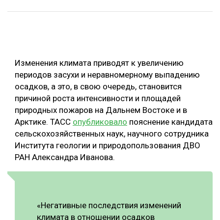
ОБРАБОТКА ДРЕВЕСИНЫ
ЦИФРОВАЯ СРЕДА
РУБРИКИ
БИОЭНЕРГЕТИКА
Изменения климата приводят к увеличению
ТЕМАТИЧЕСКИЕ ПРОЕКТЫ
ЛЕСОВОССТАНОВЛЕНИЕ И ЗАЩИТА
периодов засухи и неравномерному выпадению
ЛОГИСТИКА
осадков, а это, в свою очередь, становится
ПОДБОРКИ СТАТЕЙ
причиной роста интенсивности и площадей
ПРОИЗВОДСТВО ДРЕВЕСНЫХ ПЛИТ
природных пожаров на Дальнем Востоке и в
ЦБП
Арктике. ТАСС
опубликовало
пояснение кандидата
сельскохозяйственных наук, научного сотрудника
Института геологии и природопользования ДВО
КОМПЛЕКСНАЯ ПЕРЕРАБОТКА
РАН Александра Иванова.
ЛЕСОПИЛЕНИЕ
ДЕРЕВЯННОЕ ДОМОСТРОЕНИЕ
БЕЗОПАСНОЕ ПРОИЗВОДСТВО
«Негативные последствия изменений
климата в отношении осадков
СОРТИРОВКА ДРЕВЕСИНЫ