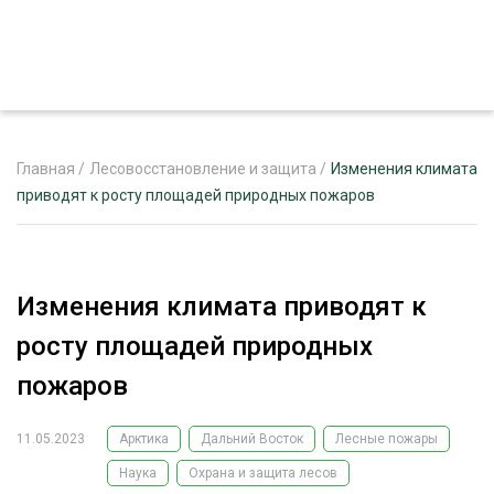
Главная
/
Лесовосстановление и защита
/
Изменения климата
приводят к росту площадей природных пожаров
ЖУРНАЛ «ЛЕСНОЙ КОМПЛЕКС»
О ПРОЕКТЕ
Изменения климата приводят к
РЕКЛАМОДАТЕЛЯМ
росту площадей природных
пожаров
11.05.2023
Арктика
Дальний Восток
Лесные пожары
ЛЕСНОЕ ХОЗЯЙСТВО
ЭКСПЕРТНОЕ МНЕНИЕ
Наука
Охрана и защита лесов
ЛЕСОЗАГОТОВКА