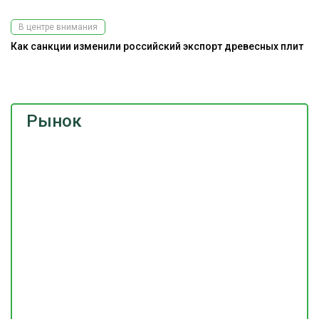
на наш
телеграм-канал
В центре внимания
Как санкции изменили российский экспорт древесных плит
До
г
Рынок