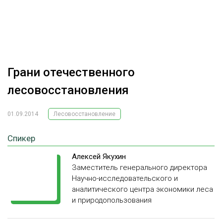
ОБРАБОТКА ДРЕВЕСИНЫ
ЦИФРОВАЯ СРЕДА
РУБРИКИ
БИОЭНЕРГЕТИКА
ТЕМАТИЧЕСКИЕ ПРОЕКТЫ
ЛЕСОВОССТАНОВЛЕНИЕ И ЗАЩИТА
Грани отечественного
ЛОГИСТИКА
лесовосстановления
ПОДБОРКИ СТАТЕЙ
ПРОИЗВОДСТВО ДРЕВЕСНЫХ ПЛИТ
01.09.2014
Лесовосстановление
ЦБП
Спикер
КОМПЛЕКСНАЯ ПЕРЕРАБОТКА
Алексей Якухин
ЛЕСОПИЛЕНИЕ
Заместитель генерального директора
Научно-исследовательского и
ДЕРЕВЯННОЕ ДОМОСТРОЕНИЕ
аналитического центра экономики леса
и природопользования
БЕЗОПАСНОЕ ПРОИЗВОДСТВО
СОРТИРОВКА ДРЕВЕСИНЫ