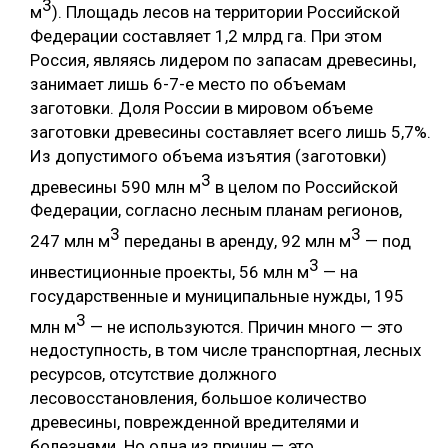
3
м
). Площадь лесов на территории Российской
Федерации составляет 1,2 млрд га. При этом
Россия, являясь лидером по запасам древесины,
занимает лишь 6-7-е место по объемам
заготовки. Доля России в мировом объеме
заготовки древесины составляет всего лишь 5,7%.
Из допустимого объема изъятия (заготовки)
3
древесины 590 млн м
в целом по Российской
Федерации, согласно лесным планам регионов,
3
3
247 млн м
переданы в аренду, 92 млн м
— под
3
инвестиционные проекты, 56 млн м
— на
государственные и муниципальные нужды, 195
3
млн м
— не используются. Причин много — это
недоступность, в том числе транспортная, лесных
ресурсов, отсутствие должного
лесовосстановления, большое количество
древесины, поврежденной вредителями и
болезнями. Но одна из причин — это