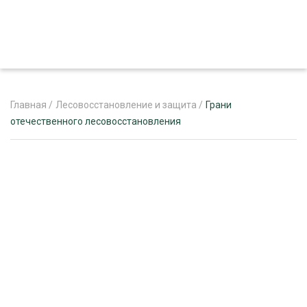
Главная
/
Лесовосстановление и защита
/
Грани
отечественного лесовосстановления
ЖУРНАЛ «ЛЕСНОЙ КОМПЛЕКС»
О ПРОЕКТЕ
РЕКЛАМОДАТЕЛЯМ
ЛЕСНОЕ ХОЗЯЙСТВО
ЭКСПЕРТНОЕ МНЕНИЕ
ЛЕСОЗАГОТОВКА