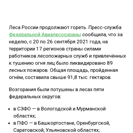
ОБРАБОТКА ДРЕВЕСИНЫ
ЦИФРОВАЯ СРЕДА
РУБРИКИ
Леса России продолжают гореть. Пресс-служба
БИОЭНЕРГЕТИКА
Федеральной Авиалесоохраны
сообщила, что за
ТЕМАТИЧЕСКИЕ ПРОЕКТЫ
ЛЕСОВОССТАНОВЛЕНИЕ И ЗАЩИТА
неделю, с 20 по 26 сентября 2021 года, на
территории 17 регионов страны силами
ЛОГИСТИКА
работников лесопожарных служб и привлечённых
ПОДБОРКИ СТАТЕЙ
ПРОИЗВОДСТВО ДРЕВЕСНЫХ ПЛИТ
к тушению огня лиц было ликвидировано 89
лесных пожаров. Общая площадь, пройденная
ЦБП
огнём, составила свыше 91,8 тыс. гектаров.
КОМПЛЕКСНАЯ ПЕРЕРАБОТКА
Возгорания были потушены в лесах пяти
федеральных округов:
ЛЕСОПИЛЕНИЕ
в СЗФО — в Вологодской и Мурманской
ДЕРЕВЯННОЕ ДОМОСТРОЕНИЕ
областях;
БЕЗОПАСНОЕ ПРОИЗВОДСТВО
в ПФО — в Башкортостане, Оренбургской,
Саратовской, Ульяновской областях;
СОРТИРОВКА ДРЕВЕСИНЫ