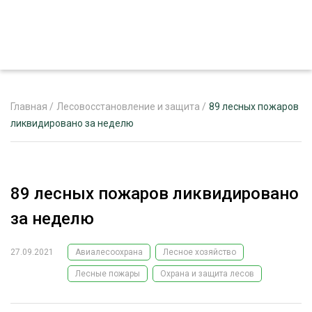
Главная
/
Лесовосстановление и защита
/
89 лесных пожаров
ликвидировано за неделю
ЖУРНАЛ «ЛЕСНОЙ КОМПЛЕКС»
О ПРОЕКТЕ
89 лесных пожаров ликвидировано
РЕКЛАМОДАТЕЛЯМ
за неделю
27.09.2021
Авиалесоохрана
Лесное хозяйство
Лесные пожары
Охрана и защита лесов
ЛЕСНОЕ ХОЗЯЙСТВО
ЭКСПЕРТНОЕ МНЕНИЕ
ЛЕСОЗАГОТОВКА