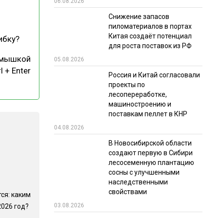
06.08.2026
РЫНКИ СБЫТА
Снижение запасов
пиломатериалов в портах
В УСЛОВИЯХ САНКЦИЙ
Китая создаёт потенциал
ибку?
для роста поставок из РФ
 мышкой
05.08.2026
l + Enter
Россия и Китай согласовали
проекты по
лесопереработке,
машиностроению и
поставкам пеллет в КНР
ИТОГИ МЕРОПРИЯТИЙ
04.08.2026
В Новосибирской области
создают первую в Сибири
лесосеменную плантацию
сосны с улучшенными
наследственными
свойствами
ся: каким
03.08.2026
2026 год?