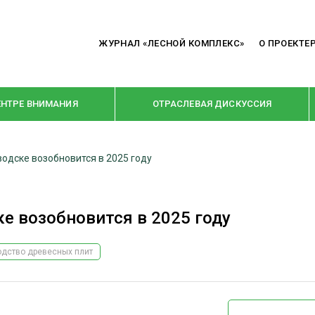
ЖУРНАЛ «ЛЕСНОЙ КОМПЛЕКС»
О ПРОЕКТЕ
ЕНТРЕ ВНИМАНИЯ
ОТРАСЛЕВАЯ ДИСКУССИЯ
одске возобновится в 2025 году
РУБРИКИ
Я ПЕРЕРАБОТКА
НОВОСТИ
е возобновится в 2025 году
Е
КРУПНЫМ ПЛАНОМ
ОЕ ДОМОСТРОЕНИЕ
ВЗГЛЯД ИЗНУТРИ
одство древесных плит
 ПРОИЗВОДСТВО
В ЦЕНТРЕ ВНИМАНИЯ
 ДРЕВЕСИНЫ
ПРЕДПРИЯТИЯ ЛПК