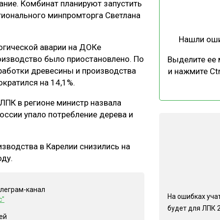
ание. Комбинат планируют запустить
ЕВЕСИНЫ
РЫНОК
егионального минпромторга Светлана
ПРОИЗВОДСТВО
ТЕХНОЛОГИИ
Нашли ош
ОТРАСЛЕВАЯ ДИСКУССИЯ
логической аварии на ДОКе
роизводство было приостановлено. По
Выделите ее
бработки древесины и производства
и нажмите Ctr
ократился на 14,1%.
ЛПК в регионе министр назвала
России упало потребление дерева и
КАЛЕНДАРЬ ВЫСТАВОК
зводства в Карелии снизились на
оду.
елеграм-канал
На ошибках учат
с"
будет для ЛПК 
ей