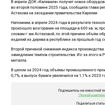
В апреле ДОК «Калевала» получит новое оборудов
ЛЕСОВОССТАНОВЛЕНИЕ И ЗАЩИТА
СУШКА ДР
во второй половине 2025 года, сообщила глава р
ЛОГИСТИКА
МЕБЕЛЬНОЕ 
Астахова на заседании правительства Карелии.
ПРОИЗВОДСТВО ДРЕВЕСНЫХ ПЛИТ
Напомним, в апреле 2024 года в результате техно
произошло возгорание на площади в 600 кв. м, п
ЦБП
словам г-жи Астаховой, по этой причине объём о
изделий из дерева в республике за прошлый год с
ЭКСПЕРТНОЕ МНЕНИЕ
Второй причиной снижения индекса производства 
замедление темпов строительства. Из-за этого в 
металла.
В целом за 2024 год объёмы промышленного прои
0,7%, а выпуск бумаги увеличился на 1,1% к 2023 г
Подпишитесь на новостной т
"Лесной комплек
Поделиться стать